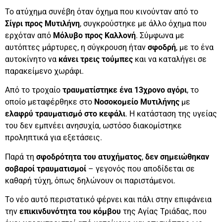
Το ατύχημα συνέβη όταν όχημα που κινούνταν από το
Σίγρι προς Μυτιλήνη
, συγκρούστηκε με άλλο όχημα που
ερχόταν από
Μόλυβο προς Καλλονή
. Σύμφωνα με
αυτόπτες μάρτυρες, η σύγκρουση ήταν
σφοδρή
, με το ένα
αυτοκίνητο να
κάνει τρεις τούμπες
και να καταλήγει σε
παρακείμενο χωράφι.
Από το τροχαίο
τραυματίστηκε ένα 13χρονο αγόρι
, το
οποίο μεταφέρθηκε στο
Νοσοκομείο Μυτιλήνης
με
ελαφρύ τραυματισμό στο κεφάλι
. Η κατάσταση της υγείας
του δεν εμπνέει ανησυχία, ωστόσο διακομίστηκε
προληπτικά για εξετάσεις.
Παρά τη
σφοδρότητα του ατυχήματος
,
δεν σημειώθηκαν
σοβαροί τραυματισμοί
– γεγονός που αποδίδεται σε
καθαρή τύχη, όπως δηλώνουν οι παριστάμενοι.
Το νέο αυτό περιστατικό φέρνει και πάλι στην επιφάνεια
την
επικινδυνότητα του κόμβου
της Αγίας Τριάδας, που