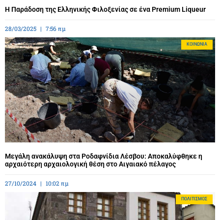
Η Παράδοση της Ελληνικής Φιλοξενίας σε ένα Premium Liqueur
28/03/2025
7:56 πμ
ΚΟΙΝΩΝΊΑ
Μεγάλη ανακάλυψη στα Ροδαφνίδια Λέσβου: Αποκαλύφθηκε η
αρχαιότερη αρχαιολογική θέση στο Αιγαιακό πέλαγος
27/10/2024
10:02 πμ
ΠΟΛΙΤΙΣΜΌΣ