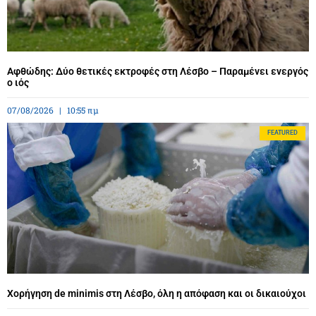
Αφθώδης: Δύο θετικές εκτροφές στη Λέσβο – Παραμένει ενεργός
ο ιός
07/08/2026
10:55 πμ
FEATURED
Χορήγηση de minimis στη Λέσβο, όλη η απόφαση και οι δικαιούχοι