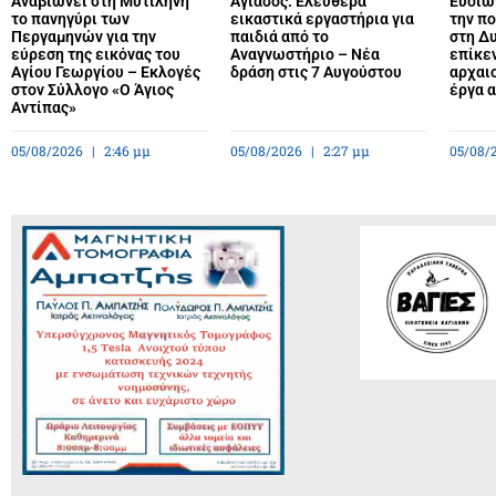
Αναβιώνει στη Μυτιλήνη
Αγιάσος: Ελεύθερα
Ευοίων
το πανηγύρι των
εικαστικά εργαστήρια για
την πο
Περγαμηνών για την
παιδιά από το
στη Δυ
εύρεση της εικόνας του
Αναγνωστήριο – Νέα
επίκε
Αγίου Γεωργίου – Εκλογές
δράση στις 7 Αυγούστου
αρχαιο
στον Σύλλογο «Ο Άγιος
έργα 
Αντίπας»
05/08/2026
2:46 μμ
05/08/2026
2:27 μμ
05/08/