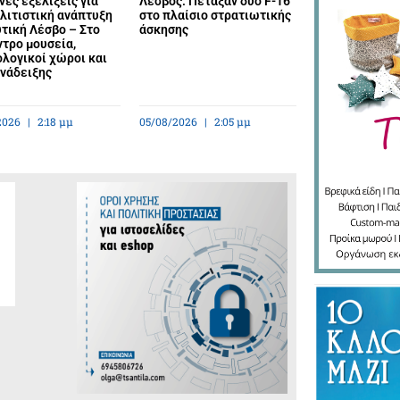
ες εξελίξεις για
Λέσβος: Πέταξαν δύο F-16
λιτιστική ανάπτυξη
στο πλαίσιο στρατιωτικής
τική Λέσβο – Στο
άσκησης
ντρο μουσεία,
λογικοί χώροι και
ανάδειξης
2026
2:18 μμ
05/08/2026
2:05 μμ