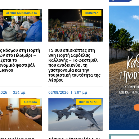
ΛΈΣΒΟΣ ΚΑΙ ΟΙΚΟΛΟΓΊΑ
ΚΟΙΝΩΝΊΑ
ς κόσμου στη Γιορτή
15.000 επισκέπτες στη
ων στο Πλωμάρι –
39η Γιορτή Σαρδέλας
ζεται το
Καλλονής – Το φεστιβάλ
ονομικό φεστιβάλ
που αναδεικνύει τη
Lesvos
γαστρονομία και την
τουριστική ταυτότητα της
Λέσβου
2026
3:34 μμ
05/08/2026
3:07 μμ
ΚΟΙΝΩΝΊΑ
BΌΡΕΙΟ ΑΙΓΑΊΟ