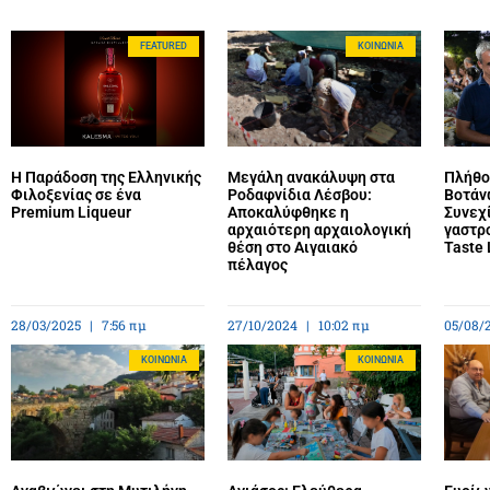
FEATURED
ΚΟΙΝΩΝΊΑ
Η Παράδοση της Ελληνικής
Μεγάλη ανακάλυψη στα
Πλήθο
Φιλοξενίας σε ένα
Ροδαφνίδια Λέσβου:
Βοτάν
Premium Liqueur
Αποκαλύφθηκε η
Συνεχί
αρχαιότερη αρχαιολογική
γαστρ
θέση στο Αιγαιακό
Taste 
πέλαγος
28/03/2025
7:56 πμ
27/10/2024
10:02 πμ
05/08/
ΚΟΙΝΩΝΊΑ
ΚΟΙΝΩΝΊΑ