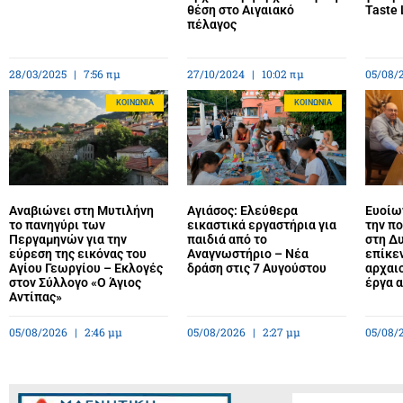
θέση στο Αιγαιακό
Taste 
πέλαγος
28/03/2025
7:56 πμ
27/10/2024
10:02 πμ
05/08/
ΚΟΙΝΩΝΊΑ
ΚΟΙΝΩΝΊΑ
Αναβιώνει στη Μυτιλήνη
Αγιάσος: Ελεύθερα
Ευοίων
το πανηγύρι των
εικαστικά εργαστήρια για
την πο
Περγαμηνών για την
παιδιά από το
στη Δυ
εύρεση της εικόνας του
Αναγνωστήριο – Νέα
επίκε
Αγίου Γεωργίου – Εκλογές
δράση στις 7 Αυγούστου
αρχαιο
στον Σύλλογο «Ο Άγιος
έργα 
Αντίπας»
05/08/2026
2:46 μμ
05/08/2026
2:27 μμ
05/08/