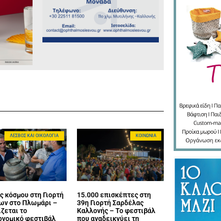
ΛΈΣΒΟΣ ΚΑΙ ΟΙΚΟΛΟΓΊΑ
ΚΟΙΝΩΝΊΑ
ς κόσμου στη Γιορτή
15.000 επισκέπτες στη
ων στο Πλωμάρι –
39η Γιορτή Σαρδέλας
ζεται το
Καλλονής – Το φεστιβάλ
ονομικό φεστιβάλ
που αναδεικνύει τη