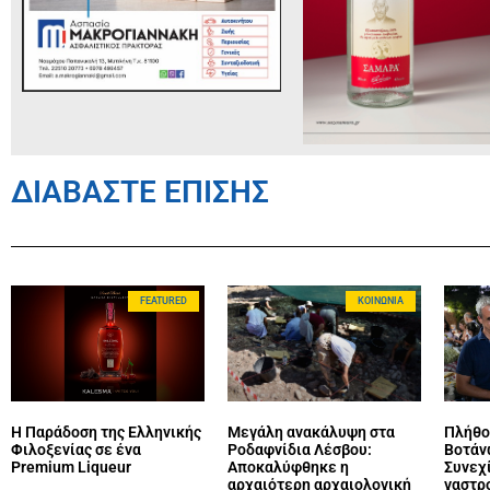
ΔΙΑΒΑΣΤΕ ΕΠΙΣΗΣ
FEATURED
ΚΟΙΝΩΝΊΑ
Η Παράδοση της Ελληνικής
Μεγάλη ανακάλυψη στα
Πλήθο
Φιλοξενίας σε ένα
Ροδαφνίδια Λέσβου:
Βοτάν
Premium Liqueur
Αποκαλύφθηκε η
Συνεχί
αρχαιότερη αρχαιολογική
γαστρ