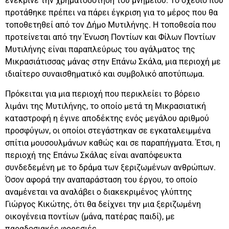
ενέκρινε την χρηματοδότηση του μνημείου. Το σχέδιο που
προτάθηκε πρέπει να πάρει έγκριση για το μέρος που θα
τοποθετηθεί από τον Δήμο Μυτιλήνης. Η τοποθεσία που
προτείνεται από την Ένωση Ποντίων και Φίλων Ποντίων
Μυτιλήνης είναι παραπλεύρως του αγάλματος της
Μικρασιάτισσας μάνας στην Επάνω Σκάλα, μια περιοχή με
ιδιαίτερο συναισθηματικό και συμβολικό αποτύπωμα.
Πρόκειται για μια περιοχή που περικλείει το βόρειο
λιμάνι της Μυτιλήνης, το οποίο μετά τη Μικρασιατική
καταστροφή η έγινε αποδέκτης ενός μεγάλου αριθμού
προσφύγων, οι οποίοι στεγάστηκαν σε εγκαταλειμμένα
σπίτια μουσουλμάνων καθώς και σε παραπήγματα. Έτσι, η
περιοχή της Επάνω Σκάλας είναι αναπόφευκτα
συνδεδεμένη με το δράμα των ξεριζωμένων ανθρώπων.
Όσον αφορά την αναπαράσταση του έργου, το οποίο
αναμένεται να αναλάβει ο διακεκριμένος γλύπτης
Γιώργος Κικώτης, ότι θα δείχνει την μια ξεριζωμένη
οικογένεια ποντίων (μάνα, πατέρας παιδί), με
παραδοσιακές φορεσιές.