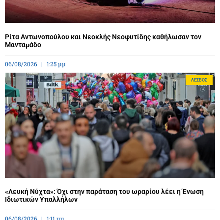
Ρίτα Αντωνοπούλου και Νεοκλής Νεοφυτίδης καθήλωσαν τον
Μανταμάδο
06/08/2026
1:25 μμ
ΛΈΣΒΟΣ
«Λευκή Νύχτα»: Όχι στην παράταση του ωραρίου λέει η Ένωση
Ιδιωτικών Υπαλλήλων
06/08/2026
1:11 μμ