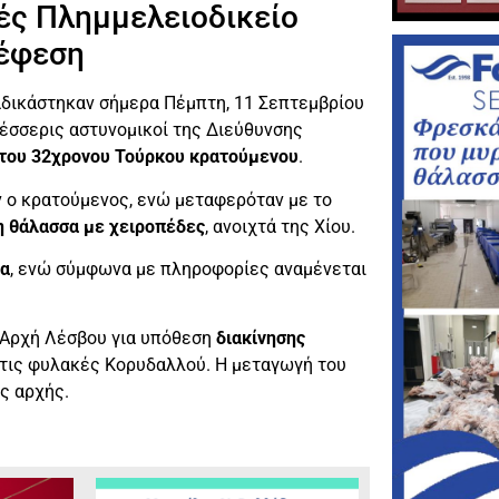
ές Πλημμελειοδικείο
 έφεση
δικάστηκαν σήμερα Πέμπτη, 11 Σεπτεμβρίου
 τέσσερις αστυνομικοί της Διεύθυνσης
του 32χρονου Τούρκου κρατούμενου
.
ν ο κρατούμενος, ενώ μεταφερόταν με το
η θάλασσα με χειροπέδες
, ανοιχτά της Χίου.
ια
, ενώ σύμφωνα με πληροφορίες αναμένεται
ή Αρχή Λέσβου για υπόθεση
διακίνησης
στις φυλακές Κορυδαλλού. Η μεταγωγή του
ς αρχής.