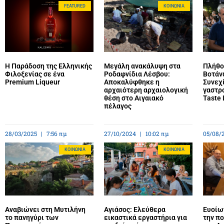
FEATURED
ΚΟΙΝΩΝΊΑ
Η Παράδοση της Ελληνικής
Μεγάλη ανακάλυψη στα
Πλήθο
Φιλοξενίας σε ένα
Ροδαφνίδια Λέσβου:
Βοτάν
Premium Liqueur
Αποκαλύφθηκε η
Συνεχί
αρχαιότερη αρχαιολογική
γαστρ
θέση στο Αιγαιακό
Taste 
πέλαγος
28/03/2025
7:56 πμ
27/10/2024
10:02 πμ
05/08/
ΚΟΙΝΩΝΊΑ
ΚΟΙΝΩΝΊΑ
Αναβιώνει στη Μυτιλήνη
Αγιάσος: Ελεύθερα
Ευοίων
το πανηγύρι των
εικαστικά εργαστήρια για
την πο