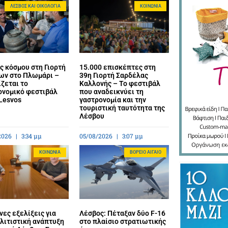
ΛΈΣΒΟΣ ΚΑΙ ΟΙΚΟΛΟΓΊΑ
ΚΟΙΝΩΝΊΑ
ς κόσμου στη Γιορτή
15.000 επισκέπτες στη
ων στο Πλωμάρι –
39η Γιορτή Σαρδέλας
ζεται το
Καλλονής – Το φεστιβάλ
ονομικό φεστιβάλ
που αναδεικνύει τη
Lesvos
γαστρονομία και την
τουριστική ταυτότητα της
Λέσβου
2026
3:34 μμ
05/08/2026
3:07 μμ
ΚΟΙΝΩΝΊΑ
BΌΡΕΙΟ ΑΙΓΑΊΟ
ες εξελίξεις για
Λέσβος: Πέταξαν δύο F-16
λιτιστική ανάπτυξη
στο πλαίσιο στρατιωτικής