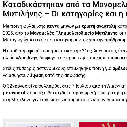
Καταδικάστηκαν από το Μονομελ
Μυτιλήνης – Οι κατηγορίες και η
Με ποινή φυλάκισης
πέντε μηνών με τριετή αναστολή
κατα
2025, από το
Μονομελές Πλημμελειοδικείο Μυτιλήνης
, οι
Μεταγωγών Αττικής που κατηγορούνταν για την
απόδραση 
Η υπόθεση αφορά το περιστατικό της 31ης Αυγούστου, ότα
πλοίο
«Αριάδνη»
, διέφυγε της προσοχής τους και
έπεσε στ
Στους τέσσερις αστυνομικούς επιβλήθηκε ποινή για
αμέλε
να ασκήσουν
έφεση
κατά της απόφασης.
Ο 32χρονος είχε συλληφθεί στις 7 Ιουλίου από τη Λιμενικ
μεταναστών
και είχε διαταχθεί η προσωρινή του κράτηση 
στη Μυτιλήνη γινόταν ώστε να παραστεί ενώπιον δικαστική