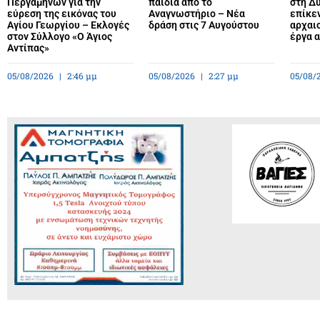
Περγαμηνών για την
παιδιά από το
στη Δυ
εύρεση της εικόνας του
Αναγνωστήριο – Νέα
επίκε
Αγίου Γεωργίου – Εκλογές
δράση στις 7 Αυγούστου
αρχαιο
στον Σύλλογο «Ο Άγιος
έργα 
Αντίπας»
05/08/2026
2:46 μμ
05/08/2026
2:27 μμ
05/08/