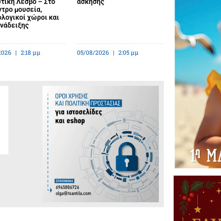
τική Λέσβο – Στο
άσκησης
ντρο μουσεία,
λογικοί χώροι και
ανάδειξης
2026
2:18 μμ
05/08/2026
2:05 μμ