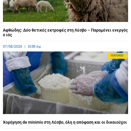
Αφθώδης: Δύο θετικές εκτροφές στη Λέσβο – Παραμένει ενεργός
ο ιός
07/08/2026
10:55 πμ
FEATURED
Χορήγηση de minimis στη Λέσβο, όλη η απόφαση και οι δικαιούχοι