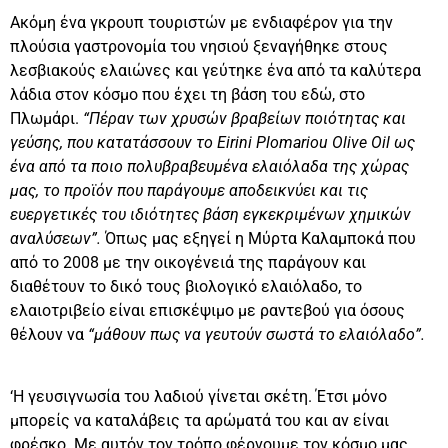
Ακόμη ένα γκρουπ τουριστών με ενδιαφέρον για την
πλούσια γαστρονομία του νησιού ξεναγήθηκε στους
λεσβιακούς ελαιώνες και γεύτηκε ένα από τα καλύτερα
λάδια στον κόσμο που έχει τη βάση του εδώ, στο
Πλωμάρι.
“Πέραν των χρυσών βραβείων ποιότητας και
γεύσης, που κατατάσσουν το Eirini Plomariou Olive Oil ως
ένα από τα ποιο πολυβραβευμένα ελαιόλαδα της χώρας
μας, το προϊόν που παράγουμε αποδεικνύει και τις
ευεργετικές του ιδιότητες βάση εγκεκριμένων χημικών
αναλύσεων”.
Όπως μας εξηγεί η Μύρτα Καλαμποκά που
από το 2008 με την οικογένειά της παράγουν και
διαθέτουν το δικό τους βιολογικό ελαιόλαδο, το
ελαιοτριβείο είναι επισκέψιμο με ραντεβού για όσους
θέλουν να
“μάθουν πως να γευτούν σωστά το ελαιόλαδο”.
‘Η γευσιγνωσία του λαδιού γίνεται σκέτη. Έτσι μόνο
μπορείς να καταλάβεις τα αρώματά του και αν είναι
φρέσκο. Με αυτόν τον τρόπο φέρνουμε τον κόσμο μας