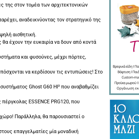
ες της στον τομέα των αρχιτεκτονικών
παρέχει, αναδεικνύοντας τον στρατηγικό της
υψηλή αισθητική.
ς θα έχουν την ευκαιρία να δουν από κοντά
στήματα και φυσούνες, μέχρι πόρτες,
πόσχονται να κερδίσουν τις εντυπώσεις! Στο
συστήματος Ghost G60 HI² που αναβαθμίζει
ας πέργκολας ESSENCE PRG120, που
 χώρο! Παράλληλα, θα παρουσιαστεί ο
στους επαγγελματίες μία μοναδική