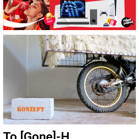
Το [Gone]-Η