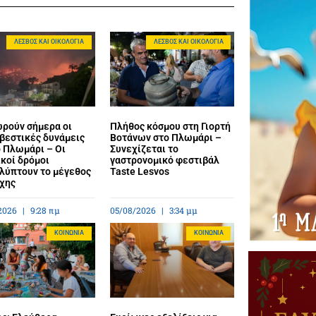
ΛΈΣΒΟΣ ΚΑΙ ΟΙΚΟΛΟΓΊΑ
ΛΈΣΒΟΣ ΚΑΙ ΟΙΚΟΛΟΓΊΑ
ρούν σήμερα οι
Πλήθος κόσμου στη Γιορτή
βεστικές δυνάμεις
Βοτάνων στο Πλωμάρι –
ο Πλωμάρι – Οι
Συνεχίζεται το
κοί δρόμοι
γαστρονομικό φεστιβάλ
λύπτουν το μέγεθος
Taste Lesvos
άχης
2026
9:28 πμ
05/08/2026
3:34 μμ
ΚΟΙΝΩΝΊΑ
ΚΟΙΝΩΝΊΑ