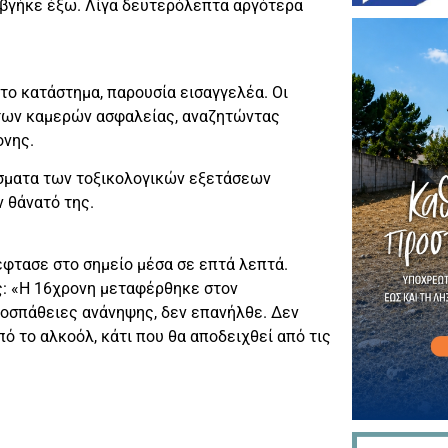
ς βγήκε έξω. Λίγα δευτερόλεπτα αργότερα
το κατάστημα, παρουσία εισαγγελέα. Οι
 των καμερών ασφαλείας, αναζητώντας
ονης.
σματα των τοξικολογικών εξετάσεων
 θάνατό της.
έφτασε στο σημείο μέσα σε επτά λεπτά.
: «Η 16χρονη μεταφέρθηκε στον
ροσπάθειες ανάνηψης, δεν επανήλθε. Δεν
πό το αλκοόλ, κάτι που θα αποδειχθεί από τις