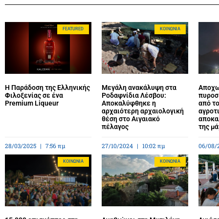
FEATURED
ΚΟΙΝΩΝΊΑ
Η Παράδοση της Ελληνικής
Μεγάλη ανακάλυψη στα
Αποχω
Φιλοξενίας σε ένα
Ροδαφνίδια Λέσβου:
πυροσ
Premium Liqueur
Αποκαλύφθηκε η
από τ
αρχαιότερη αρχαιολογική
αγροτι
θέση στο Αιγαιακό
αποκα
πέλαγος
της μ
28/03/2025
7:56 πμ
27/10/2024
10:02 πμ
06/08/
ΚΟΙΝΩΝΊΑ
ΚΟΙΝΩΝΊΑ