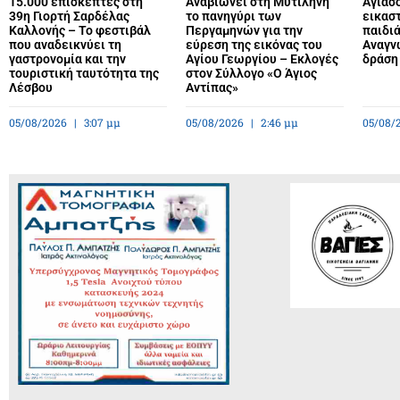
15.000 επισκέπτες στη
Αναβιώνει στη Μυτιλήνη
Αγιάσ
39η Γιορτή Σαρδέλας
το πανηγύρι των
εικαστ
Καλλονής – Το φεστιβάλ
Περγαμηνών για την
παιδιά
που αναδεικνύει τη
εύρεση της εικόνας του
Αναγν
γαστρονομία και την
Αγίου Γεωργίου – Εκλογές
δράση 
τουριστική ταυτότητα της
στον Σύλλογο «Ο Άγιος
Λέσβου
Αντίπας»
05/08/2026
3:07 μμ
05/08/2026
2:46 μμ
05/08/