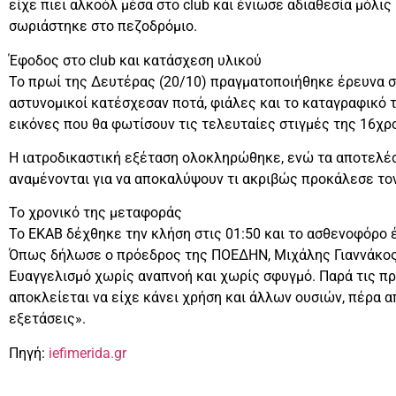
είχε πιει αλκοόλ μέσα στο club και ένιωσε αδιαθεσία μόλι
σωριάστηκε στο πεζοδρόμιο.
Έφοδος στο club και κατάσχεση υλικού
Το πρωί της Δευτέρας (20/10) πραγματοποιήθηκε έρευνα σ
αστυνομικοί κατέσχεσαν ποτά, φιάλες και το καταγραφικό
εικόνες που θα φωτίσουν τις τελευταίες στιγμές της 16χρ
Η ιατροδικαστική εξέταση ολοκληρώθηκε, ενώ τα αποτελέ
αναμένονται για να αποκαλύψουν τι ακριβώς προκάλεσε τον
Το χρονικό της μεταφοράς
Το ΕΚΑΒ δέχθηκε την κλήση στις 01:50 και το ασθενοφόρο 
Όπως δήλωσε ο πρόεδρος της ΠΟΕΔΗΝ, Μιχάλης Γιαννάκος
Ευαγγελισμό χωρίς αναπνοή και χωρίς σφυγμό. Παρά τις π
αποκλείεται να είχε κάνει χρήση και άλλων ουσιών, πέρα α
εξετάσεις».
Πηγή:
iefimerida.gr