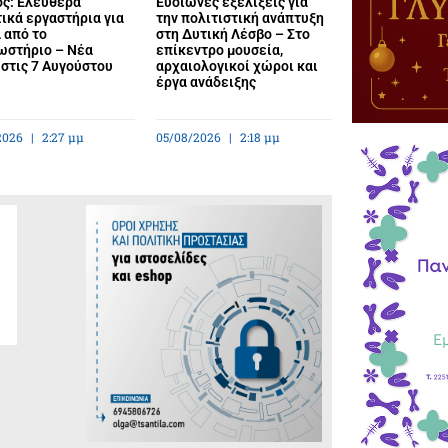
ος: Ελεύθερα
Ευοίωνες εξελίξεις για
ικά εργαστήρια για
την πολιτιστική ανάπτυξη
 από το
στη Δυτική Λέσβο – Στο
ωστήριο – Νέα
επίκεντρο μουσεία,
στις 7 Αυγούστου
αρχαιολογικοί χώροι και
έργα ανάδειξης
2026
2:27 μμ
05/08/2026
2:18 μμ