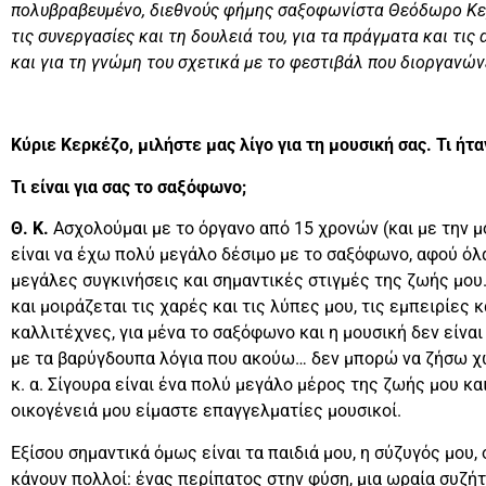
πολυβραβευμένο, διεθνούς φήμης σαξοφωνίστα Θεόδωρο Κερκέ
τις συνεργασίες και τη δουλειά του, για τα πράγματα και τις
και για τη γνώμη του σχετικά με το φεστιβάλ που διοργανώ
Κύριε Κερκέζο, μιλήστε μας λίγο για τη μουσική σας. Τι ήτ
Τι είναι για σας το σαξόφωνο;
Θ. Κ.
Ασχολούμαι με το όργανο από 15 χρονών (και με την μ
είναι να έχω πολύ μεγάλο δέσιμο με το σαξόφωνο, αφού όλα
μεγάλες συγκινήσεις και σημαντικές στιγμές της ζωής μου.
και μοιράζεται τις χαρές και τις λύπες μου, τις εμπειρίες 
καλλιτέχνες, για μένα το σαξόφωνο και η μουσική δεν είνα
με τα βαρύγδουπα λόγια που ακούω… δεν μπορώ να ζήσω χω
κ. α. Σίγουρα είναι ένα πολύ μεγάλο μέρος της ζωής μου κα
οικογένειά μου είμαστε επαγγελματίες μουσικοί.
Εξίσου σημαντικά όμως είναι τα παιδιά μου, η σύζυγός μου,
κάνουν πολλοί: ένας περίπατος στην φύση, μια ωραία συζήτησ