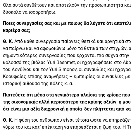
Όλα αυτά συνθέτουν και αποτελούν την προσωπικότητα και
δύσκολο να ισορροπήσω.
Ποιες συνεργασίες σας και με ποιους θα λέγατε ότι αποτέ
καριέρα σας;
Θ. Κ.
Από κάθε συνεργασία παίρνεις θετικά και αρνητικά στο
να παίρνω και να αφομοιώνω μόνο τα θετικά των στιγμών, α
σημαντικότερες συνεργασίες που έρχονται πιο συχνά στην μ
κολοσσό της βιόλας Yuri Bashmet, οι ηχογραφήσεις στο Ab
του Λονδίνου και τον Yuri Simonov, οι συναυλίες και ηχογρ
Κορυφαίες επίσης αναμνήσεις – εμπειρίες οι συναυλίες με
ιστορική αίθουσα της πόλης κ. α.
Πιστεύετε ότι μέσα στα γενικότερα πλαίσια της κρίσης που
της οικονομικής αλλά περισσότερο της κρίσης αξιών, η μουσ
ότι είναι μια αξία διαχρονική η οποία δεν πλήττεται από κ
Θ. Κ.
Η φύση του ανθρώπου είναι τέτοια ώστε να επηρεάζετα
γύρω του και κατ’ επέκταση να επηρεάζεται η ζωή του. Η Τ