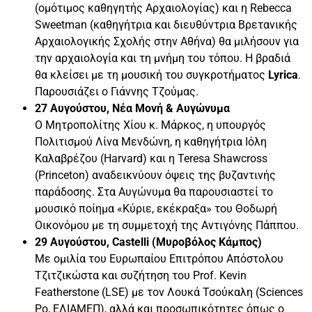
(ομότιμος καθηγητής Αρχαιολογίας) και η Rebecca
Sweetman (καθηγήτρια και διευθύντρια Βρετανικής
Αρχαιολογικής Σχολής στην Αθήνα) θα μιλήσουν για
την αρχαιολογία και τη μνήμη του τόπου. Η βραδιά
θα κλείσει με τη μουσική του συγκροτήματος
Lyrica
.
Παρουσιάζει ο Γιάννης Τζούμας.
27 Αυγούστου, Νέα Μονή & Αυγώνυμα
Ο Μητροπολίτης Χίου κ. Μάρκος, η υπουργός
Πολιτισμού Λίνα Μενδώνη, η καθηγήτρια Ιόλη
Καλαβρέζου (Harvard) και η Teresa Shawcross
(Princeton) αναδεικνύουν όψεις της βυζαντινής
παράδοσης. Στα Αυγώνυμα θα παρουσιαστεί το
μουσικό ποίημα «Κύριε, εκέκραξα» του Θοδωρή
Οικονόμου με τη συμμετοχή της Αντιγόνης Πάππου.
29 Αυγούστου, Castelli (Μυροβόλος Κάμπος)
Με ομιλία του Ευρωπαίου Επιτρόπου Απόστολου
Τζιτζικώστα και συζήτηση του Prof. Kevin
Featherstone (LSE) με τον Λουκά Τσούκαλη (Sciences
Po, ΕΛΙΑΜΕΠ), αλλά και προσωπικότητες όπως ο