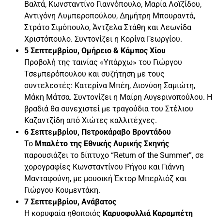
Βαλτά, Κωνσταντίνο Γιαννόπουλο, Μαρία Λοϊζίδου,
Αντιγόνη Λυμπεροπούλου, Δημήτρη Μπουραντά,
Στράτο Σιμόπουλο, Άντζελα Στάθη και Λεωνίδα
Χριστόπουλο. Συντονίζει η Κορίνα Γεωργίου.
5 Σεπτεμβρίου, Ομήρειο & Κάμπος Χίου
Προβολή της ταινίας «Υπάρχω» του Γιώργου
Τσεμπερόπουλου και συζήτηση με τους
συντελεστές: Κατερίνα Μπέη, Διονύση Σαμιώτη,
Μάκη Μάτσα. Συντονίζει η Μαίρη Αυγερινοπούλου. Η
βραδιά θα συνεχιστεί με τραγούδια του Στέλιου
Καζαντζίδη από Χιώτες καλλιτέχνες.
6 Σεπτεμβρίου, Πετροκάραβο Βροντάδου
Το
Μπαλέτο της Εθνικής Λυρικής Σκηνής
παρουσιάζει το δίπτυχο “Return of the Summer”, σε
χορογραφίες Κωνσταντίνου Ρήγου και Γιάννη
Μανταφούνη, με μουσική Έκτορ Μπερλιόζ και
Γιώργου Κουμεντάκη.
7 Σεπτεμβρίου, Ανάβατος
Η κορυφαία ηθοποιός
Καρυοφυλλιά Καραμπέτη