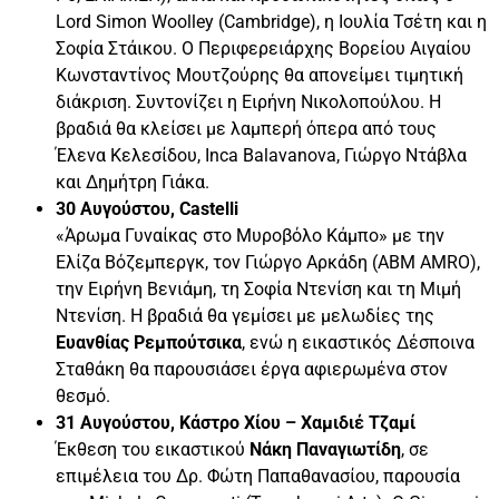
Lord Simon Woolley (Cambridge), η Ιουλία Τσέτη και η
Σοφία Στάικου. Ο Περιφερειάρχης Βορείου Αιγαίου
Κωνσταντίνος Μουτζούρης θα απονείμει τιμητική
διάκριση. Συντονίζει η Ειρήνη Νικολοπούλου. Η
βραδιά θα κλείσει με λαμπερή όπερα από τους
Έλενα Κελεσίδου, Inca Balavanova, Γιώργο Ντάβλα
και Δημήτρη Γιάκα.
30 Αυγούστου, Castelli
«Άρωμα Γυναίκας στο Μυροβόλο Κάμπο» με την
Ελίζα Βόζεμπεργκ, τον Γιώργο Αρκάδη (ABM AMRO),
την Ειρήνη Βενιάμη, τη Σοφία Ντενίση και τη Μιμή
Ντενίση. Η βραδιά θα γεμίσει με μελωδίες της
Ευανθίας Ρεμπούτσικα
, ενώ η εικαστικός Δέσποινα
Σταθάκη θα παρουσιάσει έργα αφιερωμένα στον
θεσμό.
31 Αυγούστου, Κάστρο Χίου – Χαμιδιέ Τζαμί
Έκθεση του εικαστικού
Νάκη Παναγιωτίδη
, σε
επιμέλεια του Δρ. Φώτη Παπαθανασίου, παρουσία