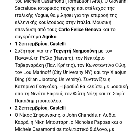
του Michele Casamonti (Tornabuoni Arte). Ο Giovanni
Sacraluce, ιστορικός τέχνης και στέλεχος της
ιταλικής Vogue, θα μιλήσει για την επιρροή της
ελληνικής κουλτούρας στην Ιταλία. Μουσική
επένδυση από τους
Carlo Felice Genova
και το
συγκρότημα
Agrikó
.
1 Σεπτεμβρίου, Castelli
Συζήτηση για την
Τεχνητή Νοημοσύνη
με τον
Παναγιώτη Ροϊλό (Harvard), τον Νεκτάριο
Ταβερναράκη (Παν. Κρήτης), τον Κωνσταντίνο Φίλη,
τον Lou Marinoff (City University NY) και την Xiaojun
Ding (Xi’an Jiaotong University). Συντονίζει η
Κατερίνα Γκαγκάκη. Η βραδιά θα κλείσει με μουσική
από τη Νινέτα Βαφειά, τον Φώτη Νέζη και τη Σοφία
Παπαδημητροπούλου.
2 Σεπτεμβρίου, Castelli
Ο Νίκος Σηφουνάκης, ο John Chandris, η Λυδία
Καρρά, η Νίκη Μπουτάρη, ο Nicholas Pappas και ο
Michele Casamonti σε πολιτιστικό διάλογο, με