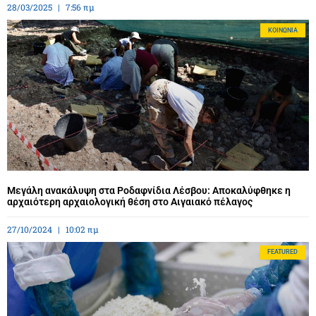
28/03/2025
7:56 πμ
ΚΟΙΝΩΝΊΑ
Μεγάλη ανακάλυψη στα Ροδαφνίδια Λέσβου: Αποκαλύφθηκε η
αρχαιότερη αρχαιολογική θέση στο Αιγαιακό πέλαγος
27/10/2024
10:02 πμ
FEATURED