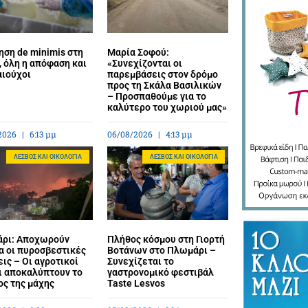
ηση de minimis στη
Μαρία Σοφού:
 όλη η απόφαση και
«Συνεχίζονται οι
αιούχοι
παρεμβάσεις στον δρόμο
προς τη Σκάλα Βασιλικών
– Προσπαθούμε για το
καλύτερο του χωριού μας»
2026
6:13 μμ
06/08/2026
4:13 μμ
ΛΈΣΒΟΣ ΚΑΙ ΟΙΚΟΛΟΓΊΑ
ΛΈΣΒΟΣ ΚΑΙ ΟΙΚΟΛΟΓΊΑ
ρι: Αποχωρούν
Πλήθος κόσμου στη Γιορτή
α οι πυροσβεστικές
Βοτάνων στο Πλωμάρι –
ις – Οι αγροτικοί
Συνεχίζεται το
ι αποκαλύπτουν το
γαστρονομικό φεστιβάλ
ος της μάχης
Taste Lesvos