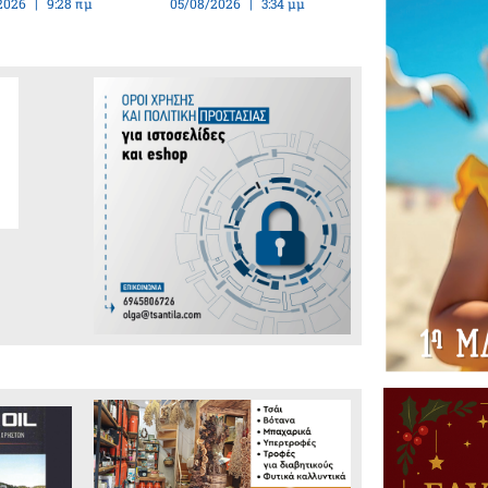
2026
9:28 πμ
05/08/2026
3:34 μμ