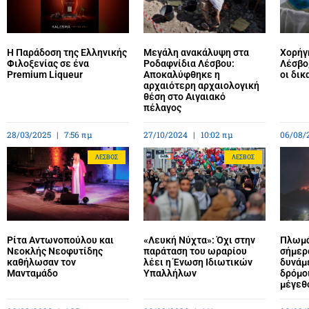
Η Παράδοση της Ελληνικής
Μεγάλη ανακάλυψη στα
Χορήγ
Φιλοξενίας σε ένα
Ροδαφνίδια Λέσβου:
Λέσβο,
Premium Liqueur
Αποκαλύφθηκε η
οι δικ
αρχαιότερη αρχαιολογική
θέση στο Αιγαιακό
πέλαγος
28/03/2025
7:56 πμ
27/10/2024
10:02 πμ
06/08/
ΛΈΣΒΟΣ
ΛΈΣΒΟΣ
Ρίτα Αντωνοπούλου και
«Λευκή Νύχτα»: Όχι στην
Πλωμά
Νεοκλής Νεοφυτίδης
παράταση του ωραρίου
σήμερ
καθήλωσαν τον
λέει η Ένωση Ιδιωτικών
δυνάμε
Μανταμάδο
Υπαλλήλων
δρόμο
μέγεθ