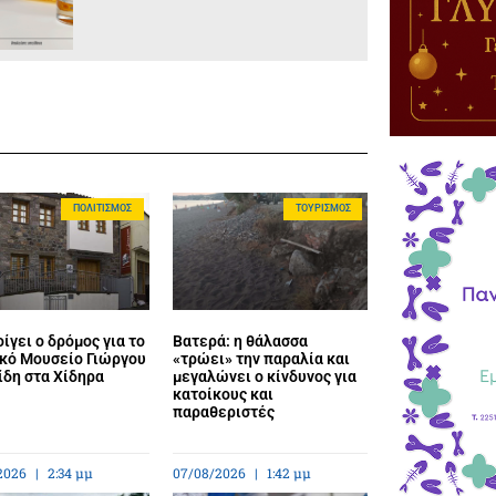
ΠΟΛΙΤΙΣΜΌΣ
ΤΟΥΡΙΣΜΌΣ
ίγει ο δρόμος για το
Βατερά: η θάλασσα
κό Μουσείο Γιώργου
«τρώει» την παραλία και
ίδη στα Χίδηρα
μεγαλώνει ο κίνδυνος για
κατοίκους και
παραθεριστές
2026
2:34 μμ
07/08/2026
1:42 μμ