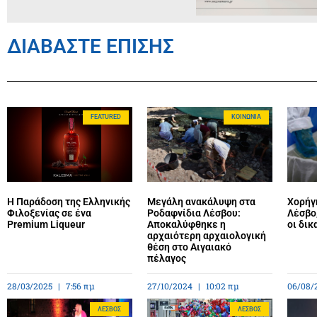
ΔΙΑΒΑΣΤΕ ΕΠΙΣΗΣ
FEATURED
ΚΟΙΝΩΝΊΑ
Η Παράδοση της Ελληνικής
Μεγάλη ανακάλυψη στα
Χορήγ
Φιλοξενίας σε ένα
Ροδαφνίδια Λέσβου:
Λέσβο,
Premium Liqueur
Αποκαλύφθηκε η
οι δικ
αρχαιότερη αρχαιολογική
θέση στο Αιγαιακό
πέλαγος
28/03/2025
7:56 πμ
27/10/2024
10:02 πμ
06/08/
ΛΈΣΒΟΣ
ΛΈΣΒΟΣ