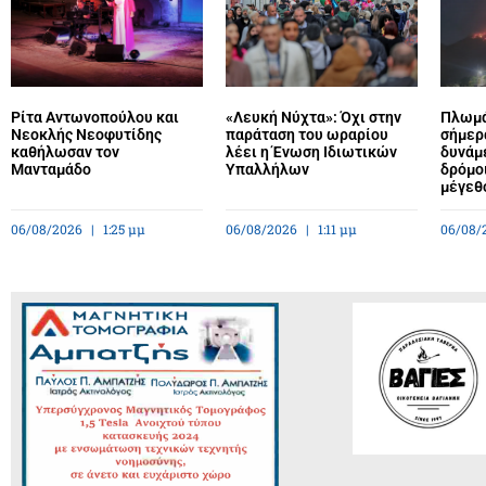
Ρίτα Αντωνοπούλου και
«Λευκή Νύχτα»: Όχι στην
Πλωμά
Νεοκλής Νεοφυτίδης
παράταση του ωραρίου
σήμερ
καθήλωσαν τον
λέει η Ένωση Ιδιωτικών
δυνάμε
Μανταμάδο
Υπαλλήλων
δρόμο
μέγεθ
06/08/2026
1:25 μμ
06/08/2026
1:11 μμ
06/08/