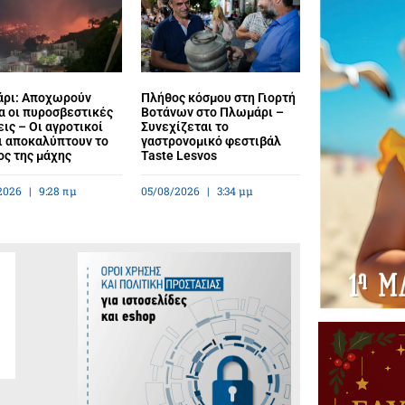
ρι: Αποχωρούν
Πλήθος κόσμου στη Γιορτή
α οι πυροσβεστικές
Βοτάνων στο Πλωμάρι –
ις – Οι αγροτικοί
Συνεχίζεται το
ι αποκαλύπτουν το
γαστρονομικό φεστιβάλ
ος της μάχης
Taste Lesvos
2026
9:28 πμ
05/08/2026
3:34 μμ