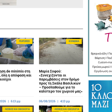
FEATURED
ΚΟΙΝΩΝΊΑ
ηση de minimis στη
Μαρία Σοφού:
 όλη η απόφαση και
«Συνεχίζονται οι
αιούχοι
παρεμβάσεις στον δρόμο
προς τη Σκάλα Βασιλικών
– Προσπαθούμε για το
καλύτερο του χωριού μας»
2026
6:13 μμ
06/08/2026
4:13 μμ
ΛΈΣΒΟΣ ΚΑΙ ΟΙΚΟΛΟΓΊΑ
ΛΈΣΒΟΣ ΚΑΙ ΟΙΚΟΛΟΓΊΑ