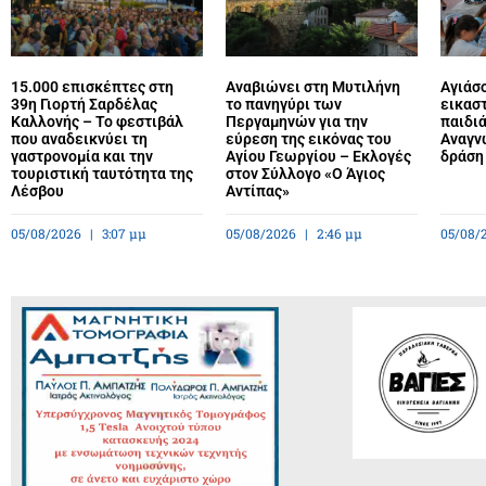
15.000 επισκέπτες στη
Αναβιώνει στη Μυτιλήνη
Αγιάσ
39η Γιορτή Σαρδέλας
το πανηγύρι των
εικαστ
Καλλονής – Το φεστιβάλ
Περγαμηνών για την
παιδιά
που αναδεικνύει τη
εύρεση της εικόνας του
Αναγν
γαστρονομία και την
Αγίου Γεωργίου – Εκλογές
δράση 
τουριστική ταυτότητα της
στον Σύλλογο «Ο Άγιος
Λέσβου
Αντίπας»
05/08/2026
3:07 μμ
05/08/2026
2:46 μμ
05/08/