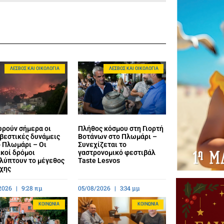
ΛΈΣΒΟΣ ΚΑΙ ΟΙΚΟΛΟΓΊΑ
ΛΈΣΒΟΣ ΚΑΙ ΟΙΚΟΛΟΓΊΑ
ρούν σήμερα οι
Πλήθος κόσμου στη Γιορτή
βεστικές δυνάμεις
Βοτάνων στο Πλωμάρι –
ο Πλωμάρι – Οι
Συνεχίζεται το
κοί δρόμοι
γαστρονομικό φεστιβάλ
λύπτουν το μέγεθος
Taste Lesvos
άχης
2026
9:28 πμ
05/08/2026
3:34 μμ
ΚΟΙΝΩΝΊΑ
ΚΟΙΝΩΝΊΑ