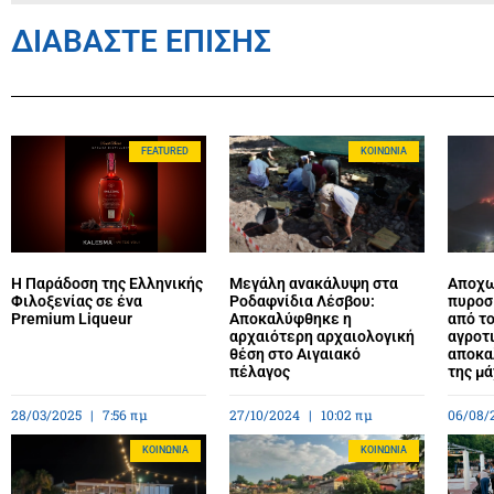
ΔΙΑΒΑΣΤΕ ΕΠΙΣΗΣ
FEATURED
ΚΟΙΝΩΝΊΑ
Η Παράδοση της Ελληνικής
Μεγάλη ανακάλυψη στα
Αποχω
Φιλοξενίας σε ένα
Ροδαφνίδια Λέσβου:
πυροσ
Premium Liqueur
Αποκαλύφθηκε η
από τ
αρχαιότερη αρχαιολογική
αγροτι
θέση στο Αιγαιακό
αποκα
πέλαγος
της μ
28/03/2025
7:56 πμ
27/10/2024
10:02 πμ
06/08/
ΚΟΙΝΩΝΊΑ
ΚΟΙΝΩΝΊΑ