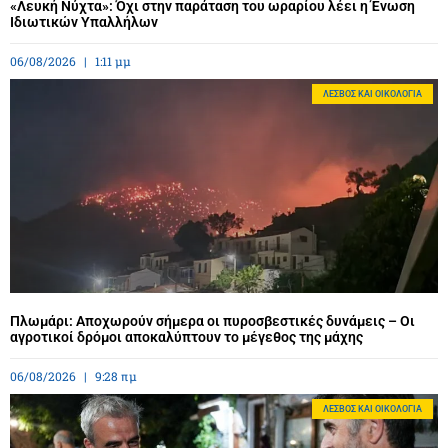
«Λευκή Νύχτα»: Όχι στην παράταση του ωραρίου λέει η Ένωση
Ιδιωτικών Υπαλλήλων
06/08/2026
1:11 μμ
ΛΈΣΒΟΣ ΚΑΙ ΟΙΚΟΛΟΓΊΑ
Πλωμάρι: Αποχωρούν σήμερα οι πυροσβεστικές δυνάμεις – Οι
αγροτικοί δρόμοι αποκαλύπτουν το μέγεθος της μάχης
06/08/2026
9:28 πμ
ΛΈΣΒΟΣ ΚΑΙ ΟΙΚΟΛΟΓΊΑ