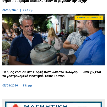
αγροτικοί δρόμοι αποκαλύπτουν το μέγεθος της μάχης
06/08/2026
9:28 πμ
ΛΈΣΒΟΣ ΚΑΙ ΟΙΚΟΛΟΓΊΑ
Πλήθος κόσμου στη Γιορτή Βοτάνων στο Πλωμάρι – Συνεχίζεται
το γαστρονομικό φεστιβάλ Taste Lesvos
05/08/2026
3:34 μμ