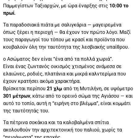
Παμμεγίστων Ταξιαρχών, με ώρα έναρξης στις
10:00 το
πρωί
.
Τα παραδοσιακά πιάτα με σαλιγκάρια — μαγειρεμένα
όπως ξέρει η περιοχή — θα έχουν τον πρώτο λόγο. Μαζί
τους παραγωγοί του τόπου με κρασί και προϊόντα που
κουβαλούν όλη την ταυτότητα της λεσβιακής υπαίθρου.
ο Ασώματος δεν είναι “ένα από τα πολλά χωριά”.
Είναι ένας ζωντανός οικισμός χτισμένος
ανάμεσα
σε
ελαιώνες, ροδιές, πλατάνια και μικρά καλντερίμια που
έχουν κρατήσει ακόμα χαρακτήρα.
Βρίσκεται περίπου
21 χλμ
από τη Μυτιλήνη, σε υψόμετρο
301 μέτρων
, κάτω από το ορεινό σώμα της Αγιάσου — και
αυτό το τοπίο, αυτή η “ειρήνη στο βλέμμα”, είναι κομμάτι
της ταυτότητάς του.
Τα πέτρινα σοκάκια και τα καλοβαλμένα σπίτια
ακολουθούν την αρχιτεκτονική του παλιού, χωρίς τα
“πειράγματα” της εποχής.