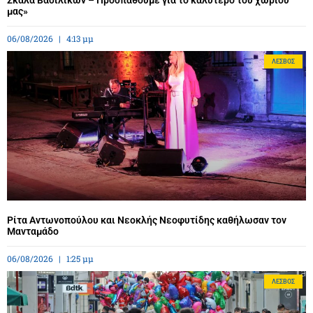
Σκάλα Βασιλικών – Προσπαθούμε για το καλύτερο του χωριού
μας»
06/08/2026
4:13 μμ
ΛΈΣΒΟΣ
Ρίτα Αντωνοπούλου και Νεοκλής Νεοφυτίδης καθήλωσαν τον
Μανταμάδο
06/08/2026
1:25 μμ
ΛΈΣΒΟΣ