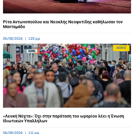
Ρίτα Αντωνοπούλου και Νεοκλής Νεοφυτίδης καθήλωσαν τον
Μανταμάδο
06/08/2026
1:25 μμ
ΛΈΣΒΟΣ
«Λευκή Νύχτα»: Όχι στην παράταση του ωραρίου λέει η Ένωση
Ιδιωτικών Υπαλλήλων
06/08/2026
1:11 μμ