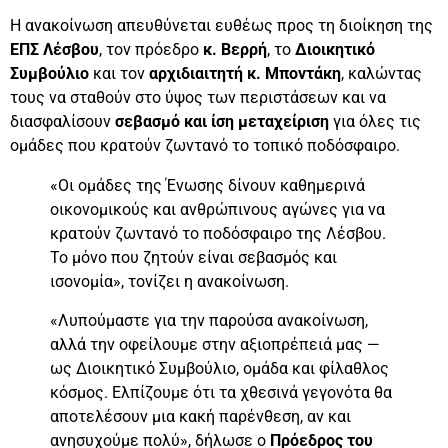
Η ανακοίνωση απευθύνεται ευθέως προς τη διοίκηση της
ΕΠΣ Λέσβου
, τον πρόεδρο
κ. Βερρή
, το
Διοικητικό
Συμβούλιο
και τον
αρχιδιαιτητή κ. Μποντάκη
, καλώντας
τους να σταθούν στο ύψος των περιστάσεων και να
διασφαλίσουν
σεβασμό και ίση μεταχείριση
για όλες τις
ομάδες που κρατούν ζωντανό το τοπικό ποδόσφαιρο.
«Οι ομάδες της Ένωσης δίνουν καθημερινά
οικονομικούς και ανθρώπινους αγώνες για να
κρατούν ζωντανό το ποδόσφαιρο της Λέσβου.
Το μόνο που ζητούν είναι σεβασμός και
ισονομία», τονίζει η ανακοίνωση.
«Λυπούμαστε για την παρούσα ανακοίνωση,
αλλά την οφείλουμε στην αξιοπρέπειά μας —
ως Διοικητικό Συμβούλιο, ομάδα και φίλαθλος
κόσμος. Ελπίζουμε ότι τα χθεσινά γεγονότα θα
αποτελέσουν μια κακή παρένθεση, αν και
ανησυχούμε πολύ», δήλωσε ο
Πρόεδρος του