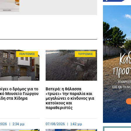
ΠΟΛΙΤΙΣΜΌΣ
ΤΟΥΡΙΣΜΌΣ
ίγει ο δρόμος για το
Βατερά: η θάλασσα
κό Μουσείο Γιώργου
«τρώει» την παραλία και
ίδη στα Χίδηρα
μεγαλώνει ο κίνδυνος για
κατοίκους και
παραθεριστές
2026
2:34 μμ
07/08/2026
1:42 μμ