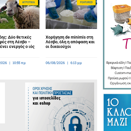
ΑΓΡΟΤΙΚΆ
FEATURED
ης: Δύο θετικές
Χορήγηση de minimis στη
φές στη Λέσβο –
Λέσβο, όλη η απόφαση και
νει ενεργός ο ιός
οι δικαιούχοι
2026
10:55 πμ
06/08/2026
6:13 μμ