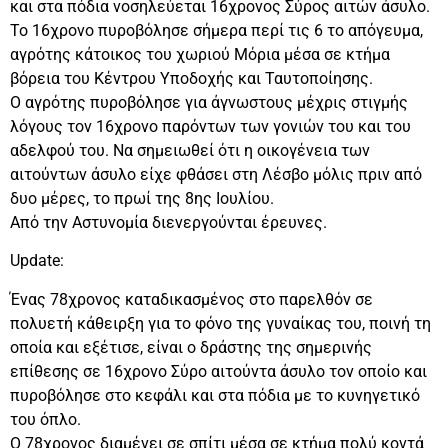
και στα πόδια νοσηλεύεται 16χρονος Σύρος αιτών άσυλο.
Το 16χρονο πυροβόλησε σήμερα περί τις 6 το απόγευμα,
αγρότης κάτοικος του χωριού Μόρια μέσα σε κτήμα
βόρεια του Κέντρου Υποδοχής και Ταυτοποίησης.
Ο αγρότης πυροβόλησε για άγνωστους μέχρις στιγμής
λόγους τον 16χρονο παρόντων των γονιών του και του
αδελφού του. Να σημειωθεί ότι η οικογένεια των
αιτούντων άσυλο είχε φθάσει στη Λέσβο μόλις πριν από
δυο μέρες, το πρωί της 8ης Ιουλίου.
Από την Αστυνομία διενεργούνται έρευνες.
Update:
Ένας 78χρονος καταδικασμένος στο παρελθόν σε
πολυετή κάθειρξη για το φόνο της γυναίκας του, ποινή τη
οποία και εξέτισε, είναι ο δράστης της σημερινής
επίθεσης σε 16χρονο Σύρο αιτούντα άσυλο τον οποίο και
πυροβόλησε στο κεφάλι και στα πόδια με το κυνηγετικό
του όπλο.
Ο 78χρονος διαμένει σε σπίτι μέσα σε κτήμα πολύ κοντά