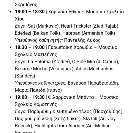
Σκριβάνος
18:00 – 18:30
| Χορωδία Έθνικ – Μουσικό Σχολείο
Χίου
Έργα:
Sat (Markovic), Heart Trickster (Ziad Rajab),
Ederlezi (Balkan Folk), Habrban (Armenian Folk)
Υπεύθυνος καθηγητής:
Παντελής Λύκος
18:30 – 19:00
| Ευρωπαϊκή Χορωδία – Μουσικό
Σχολείο Μυτιλήνης
Έργα:
La Paloma (Yradier), O Sole Mio (di Capua),
Bésame Mucho (Velasquez), Adios Muchachos
(Sanders)
Υπεύθυνες καθηγήτριες:
Βανέσσα Παραδεισιάδη,
Μαρία Παπιδά (πιάνο)
19:00 – 19:30
| Φιλαρμονική Μπάντα – Μουσικό
Σχολείο Κομοτηνής
Έργα:
Παραμύθι με λυπημένο τέλος (Πασχαλίδης),
Πες μου μια λέξη (Χατζιδάκις), Skyfall (Arr. Jay
Bocook), Highlights from Aladdin (Arr. Michael
Sweeney)