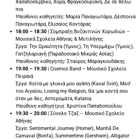
Χασαποσέρβικο, Χόρα, Φραγκοσυριανή, Δε σε θέλω
πια
Υπεύθυνοι καθηγητές:
Μαρία Παναγιωτάρα, Δέσποινα
Παναγιωτάρα, Ελισαίος Κοντάρας
18:00 – 18:30
| Σύμπραξη Βυζαντινών Χορωδιών –
Μουσικά Σχολεία Αθήνας & Μυτιλήνης
Έργα:
Την Ωραιότητα (Ύμνος), Τη Υπερμάχω (Ύμνος),
Γατζηλαριανή (Παραδοσιακό Μικράς Ασίας)
Υπεύθυνος καθηγητής:
Σταύρος Μαραγκουδάκης
19:00 – 19:30
| Cosmos Band – Μουσικό Σχολείο
Πειραιά
Έργα:
Κοίτα με γλυκιά μου αγάπη (Kaval Sviri), Μεσ’
του Αιγαίου, Losing my Religion, Θα ‘μαι κοντά σου
όταν με θες, Αστερομάτα, Katania
Υπεύθυνη καθηγήτρια:
Χριστίνα Παπαδοπούλου
19:30 – 20:00
| Σύνολο Τζαζ – Μουσικό Σχολείο
Αθήνας
Έργα:
Sentimental Journey (Homer), Manhã De
Carnaval (Bonfa), Summertime (Gershwin), Alligator