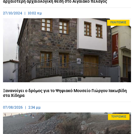
αρχαιότερη αρχαιολογική θέση στο Αιγαιακό πέλαγος
27/10/2024
10:02 πμ
ΠΟΛΙΤΙΣΜΌΣ
Ξανανοίγει ο δρόμος για το Ψηφιακό Μουσείο Γιώργου Ιακωβίδη
στα Χίδηρα
07/08/2026
2:34 μμ
ΤΟΥΡΙΣΜΌΣ