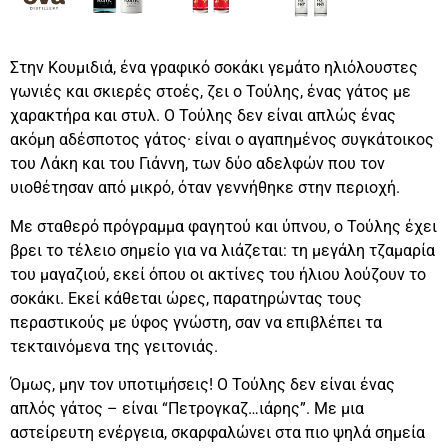
Στην Κουμιδιά, ένα γραφικό σοκάκι γεμάτο ηλιόλουστες
γωνιές και σκιερές στοές, ζει ο Τούλης, ένας γάτος με
χαρακτήρα και στυλ. Ο Τούλης δεν είναι απλώς ένας
ακόμη αδέσποτος γάτος· είναι ο αγαπημένος συγκάτοικος
του Λάκη και του Γιάννη, των δύο αδελφών που τον
υιοθέτησαν από μικρό, όταν γεννήθηκε στην περιοχή.
Με σταθερό πρόγραμμα φαγητού και ύπνου, ο Τούλης έχει
βρει το τέλειο σημείο για να λιάζεται: τη μεγάλη τζαμαρία
του μαγαζιού, εκεί όπου οι ακτίνες του ήλιου λούζουν το
σοκάκι. Εκεί κάθεται ώρες, παρατηρώντας τους
περαστικούς με ύφος γνώστη, σαν να επιβλέπει τα
τεκταινόμενα της γειτονιάς.
Όμως, μην τον υποτιμήσεις! Ο Τούλης δεν είναι ένας
απλός γάτος – είναι “Πετρογκαζ…ιάρης”. Με μια
αστείρευτη ενέργεια, σκαρφαλώνει στα πιο ψηλά σημεία