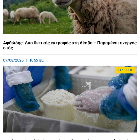
Αφθώδης: Δύο θετικές εκτροφές στη Λέσβο – Παραμένει ενεργός
ο ιός
07/08/2026
10:55 πμ
FEATURED