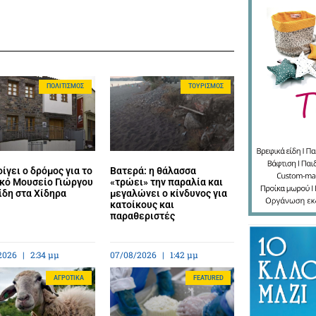
ΠΟΛΙΤΙΣΜΌΣ
ΤΟΥΡΙΣΜΌΣ
ίγει ο δρόμος για το
Βατερά: η θάλασσα
κό Μουσείο Γιώργου
«τρώει» την παραλία και
ίδη στα Χίδηρα
μεγαλώνει ο κίνδυνος για
κατοίκους και
παραθεριστές
2026
2:34 μμ
07/08/2026
1:42 μμ
ΑΓΡΟΤΙΚΆ
FEATURED