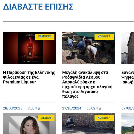
ΔΙΑΒΑΣΤΕ ΕΠΙΣΗΣ
FEATURED
ΚΟΙΝΩΝΊΑ
Η Παράδοση της Ελληνικής
Μεγάλη ανακάλυψη στα
Ξανανο
Φιλοξενίας σε ένα
Ροδαφνίδια Λέσβου:
Ψηφια
Premium Liqueur
Αποκαλύφθηκε η
Ιακωβ
αρχαιότερη αρχαιολογική
θέση στο Αιγαιακό
πέλαγος
28/03/2025
7:56 πμ
27/10/2024
10:02 πμ
07/08/
ΛΈΣΒΟΣ
ΚΟΙΝΩΝΊΑ