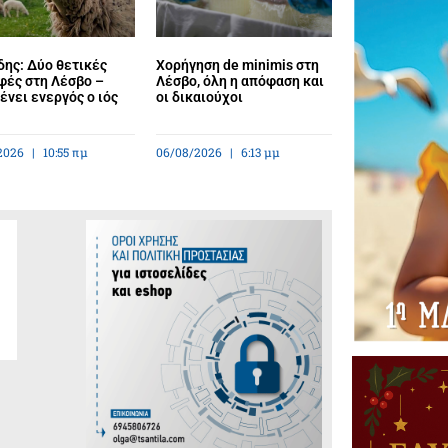
ης: Δύο θετικές
Χορήγηση de minimis στη
φές στη Λέσβο –
Λέσβο, όλη η απόφαση και
νει ενεργός ο ιός
οι δικαιούχοι
2026
10:55 πμ
06/08/2026
6:13 μμ