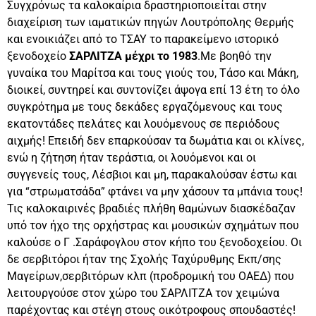
Συγχρόνως τα καλοκαίρια δραστηριοποιείται στην
διαχείριση των ιαματικών πηγών Λουτρόπολης Θερμής
και ενοικιάζει από το ΤΣΑΥ το παρακείμενο ιστορικό
ξενοδοχείο
ΣΑΡΛΙΤΖΑ μέχρι το 1983
.Με βοηθό την
γυναίκα του Μαρίτσα και τους γιούς του, Τάσο και Μάκη,
διοικεί, συντηρεί και συντονίζει άψογα επί 13 έτη το όλο
συγκρότημα με τους δεκάδες εργαζόμενους και τους
εκατοντάδες πελάτες και λουόμενους σε περιόδους
αιχμής! Επειδή δεν επαρκούσαν τα δωμάτια και οι κλίνες,
ενώ η ζήτηση ήταν τεράστια, οι λουόμενοι και οι
συγγενείς τους, Λέσβιοι και μη, παρακαλούσαν έστω και
για “στρωματσάδα” φτάνει να μην χάσουν τα μπάνια τους!
Τις καλοκαιρινές βραδιές πλήθη θαμώνων διασκέδαζαν
υπό τον ήχο της ορχήστρας και μουσικών σχημάτων που
καλούσε ο Γ .Σαράφογλου στον κήπο του ξενοδοχείου. Οι
δε σερβιτόροι ήταν της Σχολής Ταχύρυθμης Εκπ/σης
Μαγείρων,σερβιτόρων κλπ (προδρομική του ΟΑΕΔ) που
λειτουργούσε στον χώρο του ΣΑΡΛΙΤΖΑ τον χειμώνα
παρέχοντας και στέγη στους οικότροφους σπουδαστές!