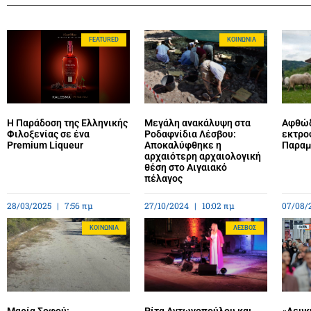
FEATURED
ΚΟΙΝΩΝΊΑ
Η Παράδοση της Ελληνικής
Μεγάλη ανακάλυψη στα
Αφθώδ
Φιλοξενίας σε ένα
Ροδαφνίδια Λέσβου:
εκτρο
Premium Liqueur
Αποκαλύφθηκε η
Παραμέ
αρχαιότερη αρχαιολογική
θέση στο Αιγαιακό
πέλαγος
28/03/2025
7:56 πμ
27/10/2024
10:02 πμ
07/08/
ΚΟΙΝΩΝΊΑ
ΛΈΣΒΟΣ
Μαρία Σοφού:
Ρίτα Αντωνοπούλου και
«Λευκή