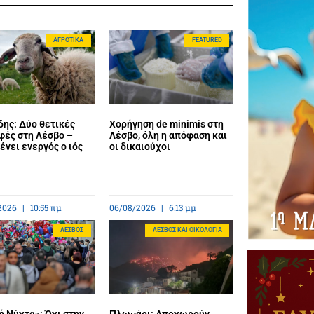
ΑΓΡΟΤΙΚΆ
FEATURED
ης: Δύο θετικές
Χορήγηση de minimis στη
φές στη Λέσβο –
Λέσβο, όλη η απόφαση και
νει ενεργός ο ιός
οι δικαιούχοι
2026
10:55 πμ
06/08/2026
6:13 μμ
ΛΈΣΒΟΣ
ΛΈΣΒΟΣ ΚΑΙ ΟΙΚΟΛΟΓΊΑ
 Νύχτα»: Όχι στην
Πλωμάρι: Αποχωρούν