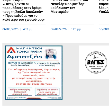
«Συνεχίζονται οι
Νεοκλής Νεοφυτίδης
παράτ
παρεμβάσεις στον δρόμο
καθήλωσαν τον
λέει 
προς τη Σκάλα Βασιλικών
Μανταμάδο
Υπαλ
– Προσπαθούμε για το
καλύτερο του χωριού μας»
06/08/2026
4:13 μμ
06/08/2026
1:25 μμ
06/08/