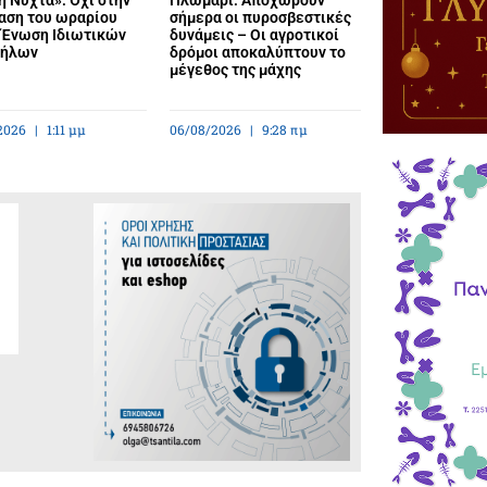
αση του ωραρίου
σήμερα οι πυροσβεστικές
η Ένωση Ιδιωτικών
δυνάμεις – Οι αγροτικοί
λήλων
δρόμοι αποκαλύπτουν το
μέγεθος της μάχης
2026
1:11 μμ
06/08/2026
9:28 πμ