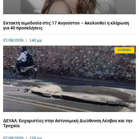
Έκτακτη αιμοδοσία στις 17 Αυγούστου – Ακολουθεί η κλήρωση
για 40 προσκλήσεις
07/08/2026
1:40 μμ
ΚΟΙΝΩΝΊΑ
ΔΕΥΑΛ: Ευχαριστίες στην Αστυνομική Διεύθυνση Λέσβου και την
Τροχαία
07/08/2026
1:26 μμ