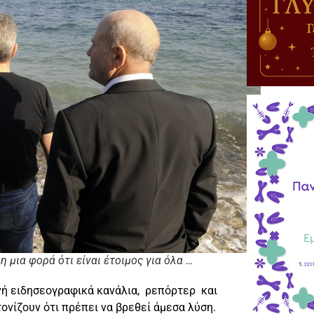
μια φορά ότι είναι έτοιμος για όλα …
νή ειδησεογραφικά κανάλια, ρεπόρτερ και
ονίζουν ότι πρέπει να βρεθεί άμεσα λύση.