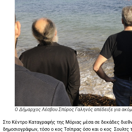
Ο Δήμαρχος Λέσβου Σπύρος Γαληνός απέδειξε για ακόμη 
Στο Κέντρο Καταγραφής της Μόριας μέσα σε δεκάδες διεθ
δημοσιογράφων, τόσο ο κος Τσίπρας όσο και ο κος Σουλτς τ