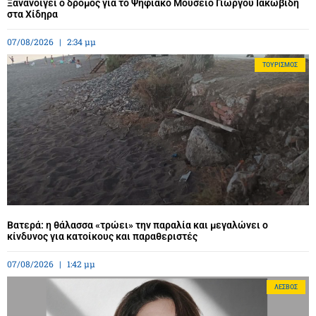
Ξανανοίγει ο δρόμος για το Ψηφιακό Μουσείο Γιώργου Ιακωβίδη
στα Χίδηρα
07/08/2026
2:34 μμ
ΤΟΥΡΙΣΜΌΣ
Βατερά: η θάλασσα «τρώει» την παραλία και μεγαλώνει ο
κίνδυνος για κατοίκους και παραθεριστές
07/08/2026
1:42 μμ
ΛΈΣΒΟΣ