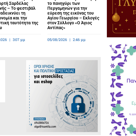
ιορτή Σαρδέλας
το πανηγύρι των
νής – Το φεστιβάλ
Περγαμηνών για την
αδεικνύει τη
εύρεση της εικόνας του
νομία και την
Αγίου Γεωργίου – Εκλογές
τική ταυτότητα της
στον Σύλλογο «Ο Άγιος
υ
Αντίπας»
2026
3:07 μμ
05/08/2026
2:46 μμ