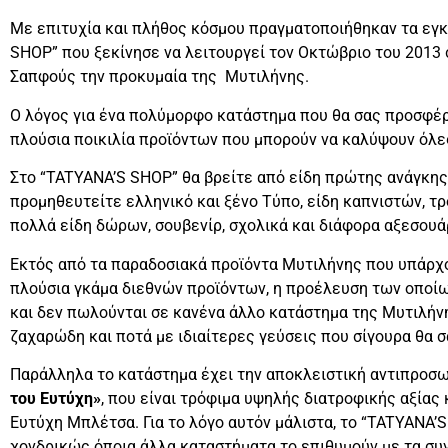
Με επιτυχία και πλήθος κόσμου πραγματοποιήθηκαν τα εγκ
SHOP” που ξεκίνησε να λειτουργεί τον Οκτώβριο του 2013 σ
Σαπφούς την προκυμαία της Μυτιλήνης.
Ο λόγος για ένα πολύμορφο κατάστημα που θα σας προσφέρε
πλούσια ποικιλία προϊόντων που μπορούν να καλύψουν όλες
Στο “TATYANA’S SHOP” θα βρείτε από είδη πρώτης ανάγκης
προμηθευτείτε ελληνικό και ξένο Tύπο, είδη καπνιστών, τρ
πολλά είδη δώρων, σουβενίρ, σχολικά και διάφορα αξεσουά
Εκτός από τα παραδοσιακά προϊόντα Μυτιλήνης που υπάρχου
πλούσια γκάμα διεθνών προϊόντων, η προέλευση των οποίων
και δεν πωλούνται σε κανένα άλλο κατάστημα της Μυτιλήνης
ζαχαρώδη και ποτά με ιδιαίτερες γεύσεις που σίγουρα θα 
Παράλληλα το κατάστημα έχει την αποκλειστική αντιπροσ
του Ευτύχη»
, που είναι τρόφιμα υψηλής διατροφικής αξίας
Ευτύχη Μπλέτσα. Για το λόγο αυτόν μάλιστα, το “TATYANA’
χονδρικώς όποια άλλα καταστήματα το επιθυμούν με τα συ