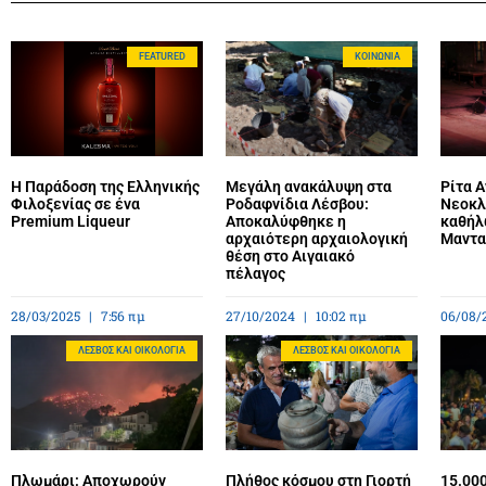
FEATURED
ΚΟΙΝΩΝΊΑ
Η Παράδοση της Ελληνικής
Μεγάλη ανακάλυψη στα
Ρίτα 
Φιλοξενίας σε ένα
Ροδαφνίδια Λέσβου:
Νεοκλ
Premium Liqueur
Αποκαλύφθηκε η
καθήλ
αρχαιότερη αρχαιολογική
Μαντα
θέση στο Αιγαιακό
πέλαγος
28/03/2025
7:56 πμ
27/10/2024
10:02 πμ
06/08/
ΛΈΣΒΟΣ ΚΑΙ ΟΙΚΟΛΟΓΊΑ
ΛΈΣΒΟΣ ΚΑΙ ΟΙΚΟΛΟΓΊΑ
Πλωμάρι: Αποχωρούν
Πλήθος κόσμου στη Γιορτή
15.00