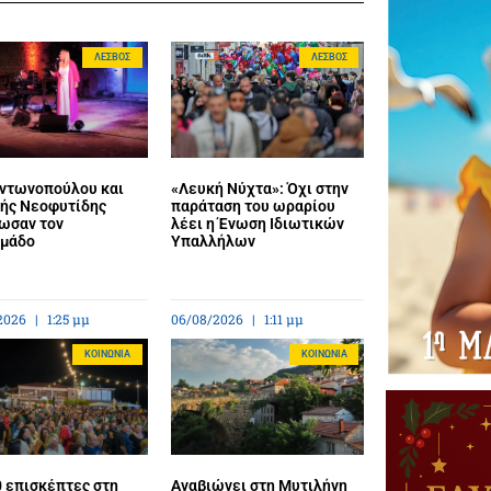
ΛΈΣΒΟΣ
ΛΈΣΒΟΣ
Αντωνοπούλου και
«Λευκή Νύχτα»: Όχι στην
ής Νεοφυτίδης
παράταση του ωραρίου
ωσαν τον
λέει η Ένωση Ιδιωτικών
μάδο
Υπαλλήλων
2026
1:25 μμ
06/08/2026
1:11 μμ
ΚΟΙΝΩΝΊΑ
ΚΟΙΝΩΝΊΑ
0 επισκέπτες στη
Αναβιώνει στη Μυτιλήνη