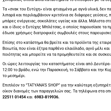
Τα «σνακ του Ευτύχη» είναι φτιαγμένα με αγνά υλικά, δεν 
λιπαρά και περιλαμβάνουν κριτσίνια σε διάφορες γεύσεις, π
μπάρες ενέργειας, σοκολάτες υγείας και άλλα. Μάλιστα σ
και ο ίδιος ο Ευτύχης Μπλέτσας, ο οποίος παρουσίασε τα π
έδωσε χρήσιμες διατροφικές συμβουλές στους παρευρισκ
Επίσης στο κατάστημα θα βρείτε και τα προϊόντα της εται
Βοιωτία, που είναι έξτρα παρθένο ελαιόλαδο, αγνό μέλι και 
ποιότητας και μπορείτε να τα προμηθευτείτε και σε συσκε
Οι ώρες λειτουργίας του καταστήματος είναι από Δευτέρα 
12:00 το βράδυ, ενώ την Παρασκευή, το Σάββατο και την Κυρ
το μεσημέρι.
Επιπλέον το “TATYANA’S SHOP” για την καλύτερη εξυπηρέτ
οίκον διανομές των παραγγελιών σας. Τα τηλέφωνα στα οποί
22511 01454
και
6983-819936.