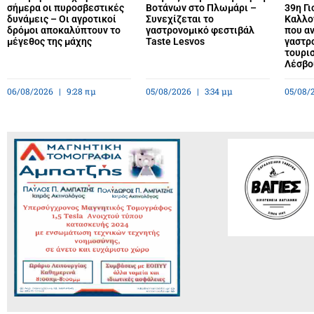
σήμερα οι πυροσβεστικές
Βοτάνων στο Πλωμάρι –
39η Γ
δυνάμεις – Οι αγροτικοί
Συνεχίζεται το
Καλλο
δρόμοι αποκαλύπτουν το
γαστρονομικό φεστιβάλ
που αν
μέγεθος της μάχης
Taste Lesvos
γαστρο
τουρισ
Λέσβο
06/08/2026
9:28 πμ
05/08/2026
3:34 μμ
05/08/