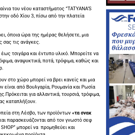
αίνια του νέου καταστήματος “TATYANA’S
την οδό Χίου 3, πίσω από την πλατεία
ι, όποια ώρα της ημέρας θελήσετε, μια
 σας τις ανάγκες.
 έως τσιγάρα και έντυπο υλικό. Μπορείτε να
όφιμα, αναψυκτικά, ποτά, τρόφιμα, καθώς και
ρ.
ν στο χώρο μπορεί να βρει κανείς και μια
 είναι από Βουλγαρία, Ρουμανία και Ρωσία
.Πρόκειται για αλλαντικά, τουρσιά, τρόφιμα,
σας καταπλήξουν.
ωπεία στη Λέσβο, των προϊόντων
«τα σνακ
 και παρασκευάζονται από τον γνωστό σεφ
S SHOP” μπορεί να προμηθεύει και
γκεκριμένα προϊόντα.