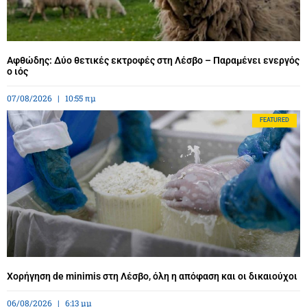
Αφθώδης: Δύο θετικές εκτροφές στη Λέσβο – Παραμένει ενεργός
ο ιός
07/08/2026
10:55 πμ
FEATURED
Χορήγηση de minimis στη Λέσβο, όλη η απόφαση και οι δικαιούχοι
06/08/2026
6:13 μμ