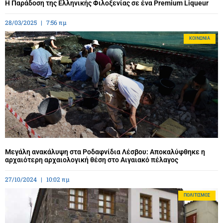
Η Παράδοση της Ελληνικής Φιλοξενίας σε ένα Premium Liqueur
28/03/2025
7:56 πμ
ΚΟΙΝΩΝΊΑ
Μεγάλη ανακάλυψη στα Ροδαφνίδια Λέσβου: Αποκαλύφθηκε η
αρχαιότερη αρχαιολογική θέση στο Αιγαιακό πέλαγος
27/10/2024
10:02 πμ
ΠΟΛΙΤΙΣΜΌΣ