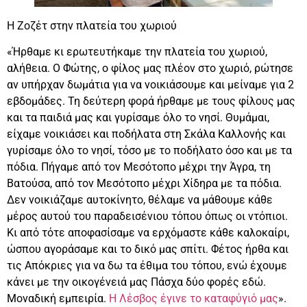
Η Ζοζέτ στην πλατεία του χωριού
«Ήρθαμε κι ερωτευτήκαμε την πλατεία του χωριού,
αλήθεια. Ο Φώτης, ο φίλος μας πλέον στο χωριό, ρώτησε
αν υπήρχαν δωμάτια για να νοικιάσουμε και μείναμε για 2
εβδομάδες. Τη δεύτερη φορά ήρθαμε με τους φίλους μας
και τα παιδιά μας και γυρίσαμε όλο το νησί. Θυμάμαι,
είχαμε νοικιάσει και ποδήλατα στη Σκάλα Καλλονής και
γυρίσαμε όλο το νησί, τόσο με το ποδήλατο όσο και με τα
πόδια. Πήγαμε από τον Μεσότοπο μέχρι την Άγρα, τη
Βατούσα, από τον Μεσότοπο μέχρι Χίδηρα με τα πόδια.
Δεν νοικιάζαμε αυτοκίνητο, θέλαμε να μάθουμε κάθε
μέρος αυτού του παραδεισένιου τόπου όπως οι ντόπιοι.
Κι από τότε αποφασίσαμε να ερχόμαστε κάθε καλοκαίρι,
ώσπου αγοράσαμε και το δικό μας σπίτι. Φέτος ήρθα και
τις Απόκριες για να δω τα έθιμα του τόπου, ενώ έχουμε
κάνει με την οικογένειά μας Πάσχα δύο φορές εδώ.
Μοναδική εμπειρία.
Η Λέσβος έγινε το καταφύγιό μας
».