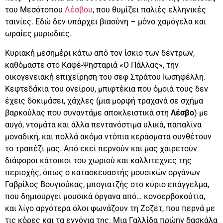
του Μεσότοπου
Λέσβου
, που θυμίζει παλιές ελληνικές
ταινίες. Εδώ δεν υπάρχει βιασύνη – μόνο χαμόγελα και
ωραίες μυρωδιές.
Κυριακή μεσημέρι κάτω από τον ίσκιο των δέντρων,
καθόμαστε στο Καφέ-Ψησταριά «Ο Πάλλας», την
οικογενειακή επιχείρηση του σεφ Στράτου Ιωσηφέλλη.
Κεφτεδάκια του ονείρου, μπιφτέκια που όμοιά τους δεν
έχεις δοκιμάσει, χάχλες (μια μορφή τραχανά σε σχήμα
βαρκούλας που συναντάμε αποκλειστικά στη
Λέσβο
) με
αυγό, ντομάτα και άλλα πεντανόστιμα υλικά, παπαλίνα
μοναδική, και πολλά ακόμα ντόπια κεράσματα συνθέτουν
το τραπέζι μας. Από εκεί περνούν και μας χαιρετούν
διάφοροι κάτοικοι του χωριού και καλλιτέχνες της
περιοχής, όπως ο κατασκευαστής μουσικών οργάνων
Γαβρίλος Βουγιούκας, μπογιατζής στο κύριο επάγγελμα,
που δημιουργεί μουσικά όργανα από… κονσερβοκούτια,
και λίγο αργότερα όλοι φωνάζουν τη Ζοζέτ, που περνά με
τις κόρες και τα εγγόνια της. Μια Γαλλίδα πρώην δασκάλα