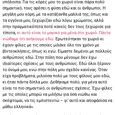
υπόλοιπα. Για τις κόρες μου το χωριό είναι πάρα πολύ
σημαντικό, τους αρέσει η φύση εδώ και οι άνθρωποι. Η
μεγάλη μου κόρη, με τα κατάξανθα μαλλιά της, όπως και
τα εγγόνια μου, ξεχώριζαν εδώ λόγω χρώματος, αλλά
στην πραγματικότητα ποτέ κανείς δεν τους ξεχώρισε για
τίποτα,
κι αυτό είναι το μαγικό για μένα στο χωριό. Πάντα
νιώθαμε ότι ανήκουμε εδώ
. Ερωτεύτηκαν το χωριό κι
έχουν φίλες με τις οποίες μιλάνε όλο τον χρόνο με
βίντεοκλήσεις, όπως κι εγώ. Είμαστε δεμένοι με πολλούς
ανθρώπους εδώ. Στην πόλη που μένουμε δεν έχω
ιδιαίτερες σχέσεις με τους ανθρώπους. Εδώ όλοι ξέρουν
το όνομά μου, ενώ στην πόλη μου σχεδόν κανένας. Όταν
είχα προβλήματα, μιλούσα πολύ με τους φίλους μου εδώ,
κι ήταν πάντα δίπλα μου. Δεθήκαμε πολύ, για μένα αυτό
είναι το πιο σημαντικό, οι ανθρώπινες σχέσεις. Έχω φίλες
με τις οποίες μπορώ να μιλήσω για όσα νιώθω και
σκέφτομαι, να τις εμπιστευτώ – γι’ αυτό και αποφάσισα να
μάθω ελληνικά».