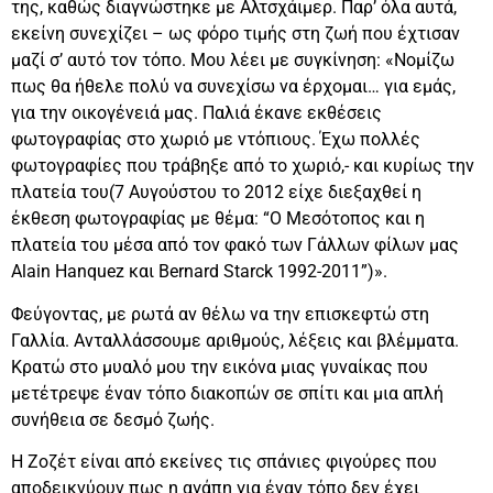
της, καθώς διαγνώστηκε με Αλτσχάιμερ. Παρ’ όλα αυτά,
εκείνη συνεχίζει – ως φόρο τιμής στη ζωή που έχτισαν
μαζί σ’ αυτό τον τόπο. Μου λέει με συγκίνηση: «Νομίζω
πως θα ήθελε πολύ να συνεχίσω να έρχομαι… για εμάς,
για την οικογένειά μας. Παλιά έκανε εκθέσεις
φωτογραφίας στο χωριό με ντόπιους. Έχω πολλές
φωτογραφίες που τράβηξε από το χωριό,- και κυρίως την
πλατεία του(7 Aυγούστου το 2012 είχε διεξαχθεί η
έκθεση φωτογραφίας με θέμα: “Ο Μεσότοπος και η
πλατεία του μέσα από τον φακό των Γάλλων φίλων μας
Alain Hanquez και Bernard Starck 1992-2011”)».
Φεύγοντας, με ρωτά αν θέλω να την επισκεφτώ στη
Γαλλία. Ανταλλάσσουμε αριθμούς, λέξεις και βλέμματα.
Κρατώ στο μυαλό μου την εικόνα μιας γυναίκας που
μετέτρεψε έναν τόπο διακοπών σε σπίτι και μια απλή
συνήθεια σε δεσμό ζωής.
Η Ζοζέτ είναι από εκείνες τις σπάνιες φιγούρες που
αποδεικνύουν πως η αγάπη για έναν τόπο δεν έχει