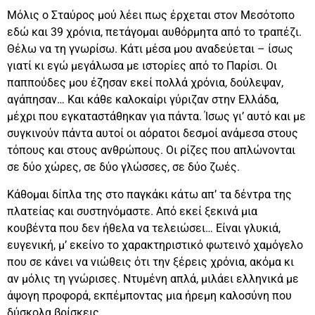
Μόλις ο Σταύρος μού λέει πως έρχεται στον Μεσότοπο
εδώ και 39 χρόνια, πετάγομαι αυθόρμητα από το τραπέζι.
Θέλω να τη γνωρίσω. Κάτι μέσα μου αναδεύεται – ίσως
γιατί κι εγώ μεγάλωσα με ιστορίες από το Παρίσι. Οι
παππούδες μου έζησαν εκεί πολλά χρόνια, δούλεψαν,
αγάπησαν… Και κάθε καλοκαίρι γύριζαν στην Ελλάδα,
μέχρι που εγκαταστάθηκαν για πάντα. Ίσως γι’ αυτό και με
συγκινούν πάντα αυτοί οι αόρατοι δεσμοί ανάμεσα στους
τόπους και στους ανθρώπους. Οι ρίζες που απλώνονται
σε δύο χώρες, σε δύο γλώσσες, σε δύο ζωές.
Κάθομαι δίπλα της στο παγκάκι κάτω απ’ τα δέντρα της
πλατείας και συστηνόμαστε. Από εκεί ξεκινά μια
κουβέντα που δεν ήθελα να τελειώσει… Είναι γλυκιά,
ευγενική, μ’ εκείνο το χαρακτηριστικό φωτεινό χαμόγελο
που σε κάνει να νιώθεις ότι την ξέρεις χρόνια, ακόμα κι
αν μόλις τη γνώρισες. Ντυμένη απλά, μιλάει ελληνικά με
άψογη προφορά, εκπέμποντας μια ήρεμη καλοσύνη που
δύσκολα βρίσκεις.