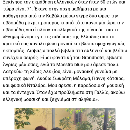
Ξεκίνησε την εκμάθηση ελληνικών όταν ήταν 50 ετών και
τώρα είναι 71. Έκανε στην αρχή μαθήματα με μια
καθηγήτρια από την Καβάλα μέσω skype δύο ώρες την
εβδομάδα μέχρι πρόπερσι, κι από τότε κάνει μία ώρα την
εβδομάδα, γιατί πλέον τα ελληνικά της είναι άπταιστα.
«Ενημερώνομαι για τις ειδήσεις της Ελλάδας από το
κρατικό σας κανάλι ηλεκτρονικά και βλέπω ψυχαγωγικές
εκπομπές. Διαβάζω πολλά βιβλία στα ελληνικά και βλέπω
συνέχεια σειρές. Είμαι φανατική του Grandhotel, έβλεπα
Άγριες μέλισσες, ενώ το Μaestro blue μου άρεσε πολύ.
Λατρεύω τη Χάρις Αλεξίου, είναι μοναδική γυναίκα με
υπέροχη φωνή. Ακούω Σωκράτη Μάλαμα, Γιάννη Κότσιρα,
και φυσικά Νταλάρα. Μου αρέσει η παραδοσιακή μουσική
και τα έντεχνα. Όταν έχω προβλήματα στη Γαλλία, ακούω
ελληνική μουσική και ξεχνιέμαι στ’ αλήθεια».