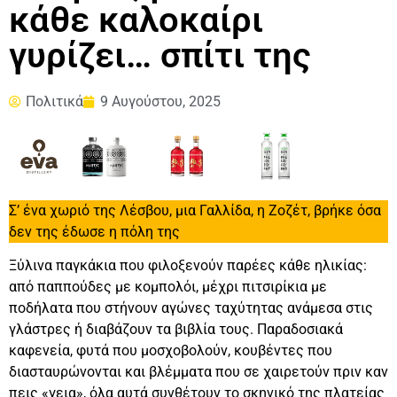
κάθε καλοκαίρι
γυρίζει… σπίτι της
Πολιτικά
9 Αυγούστου, 2025
Σ’ ένα χωριό της Λέσβου, μια Γαλλίδα, η Ζοζέτ, βρήκε όσα
δεν της έδωσε η πόλη της
Ξύλινα παγκάκια που φιλοξενούν παρέες κάθε ηλικίας:
από παππούδες με κομπολόι, μέχρι πιτσιρίκια με
ποδήλατα που στήνουν αγώνες ταχύτητας ανάμεσα στις
γλάστρες ή διαβάζουν τα βιβλία τους. Παραδοσιακά
καφενεία, φυτά που μοσχοβολούν, κουβέντες που
διασταυρώνονται και βλέμματα που σε χαιρετούν πριν καν
πεις «γεια», όλα αυτά συνθέτουν το σκηνικό της πλατείας