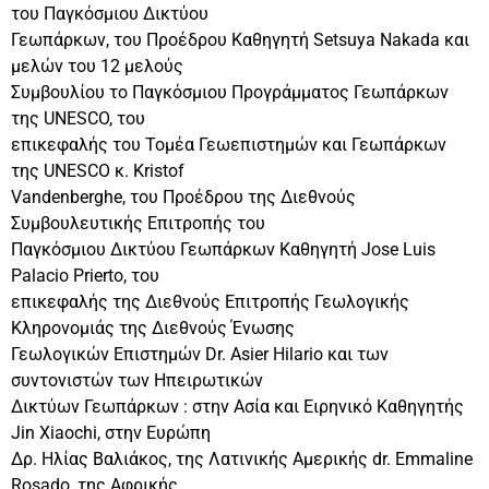
του Παγκόσμιου Δικτύου
Γεωπάρκων, του Προέδρου Καθηγητή Setsuya Nakada και
μελών του 12 μελούς
Συμβουλίου το Παγκόσμιου Προγράμματος Γεωπάρκων
της UNESCO, του
επικεφαλής του Τομέα Γεωεπιστημών και Γεωπάρκων
της UNESCO κ. Kristof
Vandenberghe, του Προέδρου της Διεθνούς
Συμβουλευτικής Επιτροπής του
Παγκόσμιου Δικτύου Γεωπάρκων Καθηγητή Jose Luis
Palacio Prierto, του
επικεφαλής της Διεθνούς Επιτροπής Γεωλογικής
Κληρονομιάς της Διεθνούς Ένωσης
Γεωλογικών Επιστημών Dr. Asier Hilario και των
συντονιστών των Ηπειρωτικών
Δικτύων Γεωπάρκων : στην Ασία και Ειρηνικό Καθηγητής
Jin Xiaochi, στην Ευρώπη
Δρ. Ηλίας Βαλιάκος, της Λατινικής Αμερικής dr. Emmaline
Rosado, της Αφρικής