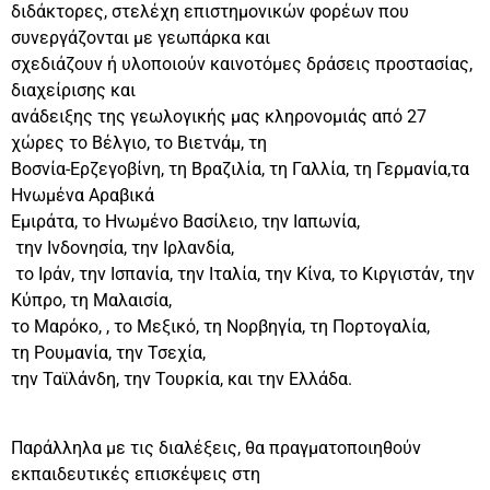
διδάκτορες, στελέχη επιστημονικών φορέων που
συνεργάζονται με γεωπάρκα και
σχεδιάζουν ή υλοποιούν καινοτόμες δράσεις προστασίας,
διαχείρισης και
ανάδειξης της γεωλογικής μας κληρονομιάς από 27
χώρες το Βέλγιο, το Βιετνάμ, τη
Βοσνία-Ερζεγοβίνη, τη Βραζιλία, τη Γαλλία, τη Γερμανία,τα
Ηνωμένα Αραβικά
Εμιράτα, το Ηνωμένο Βασίλειο, την Ιαπωνία,
την Ινδονησία, την Ιρλανδία,
το Ιράν, την Ισπανία, την Ιταλία, την Κίνα, το Κιργιστάν, την
Κύπρο, τη Μαλαισία,
το Μαρόκο, , το Μεξικό, τη Νορβηγία, τη Πορτογαλία,
τη Ρουμανία, την Τσεχία,
την Ταϊλάνδη, την Τουρκία, και την Ελλάδα.
Παράλληλα με τις διαλέξεις, θα πραγματοποιηθούν
εκπαιδευτικές επισκέψεις στη