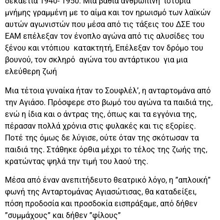
δεκαετία 1940- 1950. Μια βαθιά ανθρώπινη ιστορία
μνήμης γραμμένη με το αίμα και τον ηρωισμό των λαϊκών
αυτών αγωνιστών που μέσα από τις τάξεις του ΔΣΕ του
ΕΑΜ επέλεξαν τον ένοπλο αγώνα από τις αλυσίδες του
ξένου και ντόπιου κατακτητή, Επέλεξαν τον δρόμο του
βουνού, τον σκληρό αγώνα του αντάρτικου για μια
ελεύθερη ζωή
Μια τέτοια γυναίκα ήταν το Σουφλέλ’, η ανταρτομάνα από
την Αγιάσο. Πρόσφερε στο βωμό του αγώνα τα παιδιά της,
ενώ η ίδια και ο άντρας της, όπως και τα εγγόνια της,
πέρασαν πολλά χρόνια στις φυλακές και τις εξορίες.
Ποτέ της όμως δε λύγισε, ούτε όταν της σκότωσαν τα
παιδιά της. Στάθηκε όρθια μέχρι το τέλος της ζωής της,
κρατώντας ψηλά την τιμή του λαού της.
Μέσα από έναν ανεπιτήδευτο θεατρικό λόγο, η ”απλοική”
φωνή της Ανταρτομάνας Αγιασώτισας, θα καταδείξει,
πόση προδοσία και προσδοκία εισπράξαμε, από δήθεν
”συμμάχους” και δήθεν ”φίλους”