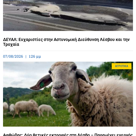
ΔΕΥΑΛ: Ευχαριστίες στην Αστυνομική Διεύθυνση Λέσβου και την
Τροχαία
07/08/2026
1:26 μμ
ΑΓΡΟΤΙΚΆ
Αφθώδης: Δύο θετικές εκτροφές στη Λέσβο – Παραμένει ενεργός