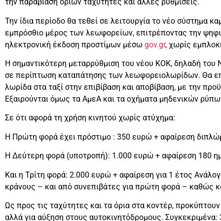
την παραβίαση ορίων ταχύτητες και άλλες ρυθμίσεις.
Την ίδια περίοδο θα τεθεί σε λειτουργία το νέο σύστημα κ
εμπρόσθιο μέρος των λεωφορείων, επιτρέποντας την ψηφ
ηλεκτρονική έκδοση προστίμων μέσω
gov.gr
, χωρίς εμπλοκ
Η σημαντικότερη μεταρρύθμιση του νέου ΚΟΚ, δηλαδή του 
σε περίπτωση καταπάτησης των λεωφορειολωρίδων. Θα επι
λωρίδα στα ταξί στην επιβίβαση και αποβίβαση, με την πρ
Εξαιρούνται όμως τα ΑμεΑ και τα οχήματα μηδενικών ρύπω
Σε ότι αφορά τη χρήση κινητού χωρίς ατύχημα:
Η Πρώτη φορά έχει πρόστιμο : 350 ευρώ + αφαίρεση διπλώ
Η Δεύτερη φορά (υποτροπή): 1.000 ευρώ + αφαίρεση 180 η
Και η Τρίτη φορά: 2.000 ευρώ + αφαίρεση για 1 έτος Ανάλο
κράνους – και από συνεπιβάτες για πρώτη φορά – καθώς κα
Ως προς τις ταχύτητες και τα όρια στα κοντέρ, προκύπτουν
αλλά για αύξηση στους αυτοκινητόδρομους. Συγκεκριμένα: 