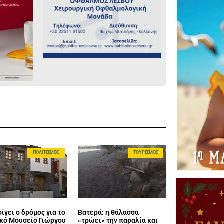
ΠΟΛΙΤΙΣΜΌΣ
ΤΟΥΡΙΣΜΌΣ
ίγει ο δρόμος για το
Βατερά: η θάλασσα
κό Μουσείο Γιώργου
«τρώει» την παραλία και