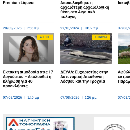
Premium Liqueur
Αποκαλύφθηκε η
Ιακωβ
αρχαιότερη αρχαιολογική
θέση στο Αιγαιακό
πέλαγος
28/03/2025
7:56 πμ
27/10/2024
10:02 πμ
07/08/
ΛΈΣΒΟΣ
ΚΟΙΝΩΝΊΑ
Έκτακτη αιμοδοσία στις 17
ΔΕΥΑΛ: Ευχαριστίες στην
Αφθώδ
Αυγούστου – Ακολουθεί η
Αστυνομική Διεύθυνση
εκτρο
κλήρωση για 40
Λέσβου και την Τροχαία
Παραμέ
προσκλήσεις
07/08/2026
1:40 μμ
07/08/2026
1:26 μμ
07/08/