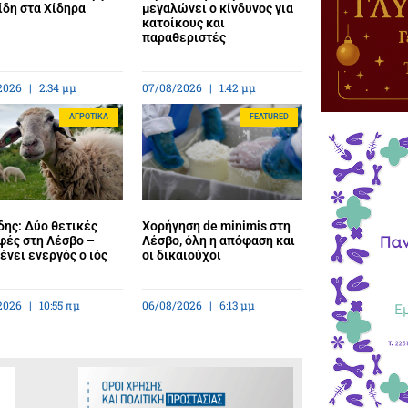
ίδη στα Χίδηρα
μεγαλώνει ο κίνδυνος για
κατοίκους και
παραθεριστές
2026
2:34 μμ
07/08/2026
1:42 μμ
ΑΓΡΟΤΙΚΆ
FEATURED
ης: Δύο θετικές
Χορήγηση de minimis στη
φές στη Λέσβο –
Λέσβο, όλη η απόφαση και
νει ενεργός ο ιός
οι δικαιούχοι
2026
10:55 πμ
06/08/2026
6:13 μμ