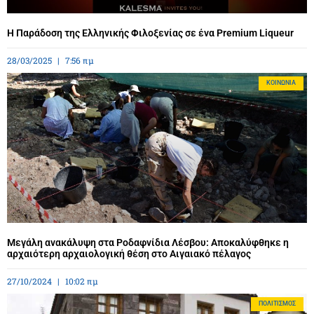
Η Παράδοση της Ελληνικής Φιλοξενίας σε ένα Premium Liqueur
28/03/2025
7:56 πμ
ΚΟΙΝΩΝΊΑ
Μεγάλη ανακάλυψη στα Ροδαφνίδια Λέσβου: Αποκαλύφθηκε η
αρχαιότερη αρχαιολογική θέση στο Αιγαιακό πέλαγος
27/10/2024
10:02 πμ
ΠΟΛΙΤΙΣΜΌΣ