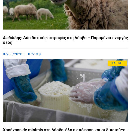
Αφθώδης: Δύο θετικές εκτροφές στη Λέσβο – Παραμένει ενεργός
ο ιός
07/08/2026
10:55 πμ
FEATURED
Χορήγηση de minimis στη Λέσβο, όλη η απόφαση και οι δικαιούχοι