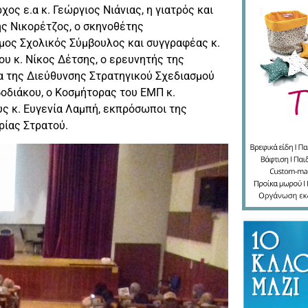
ος ε.α κ. Γεώργιος Νιάνιας, η γιατρός και
ης Νικορέτζος, ο σκηνοθέτης
ιμος Σχολικός Σύμβουλος και συγγραφέας κ.
υ κ. Νίκος Δέτσης, ο ερευνητής της
ια της Διεύθυνσης Στρατηγικού Σχεδιασμού
οδιάκου, ο Κοσμήτορας του ΕΜΠ κ.
υς κ. Ευγενία Λαμπή, εκπρόσωποι της
ρίας Στρατού.