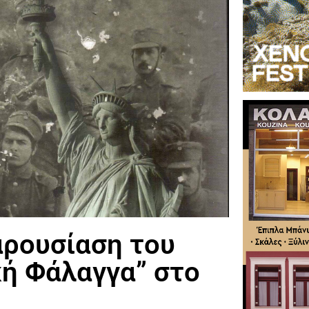
αρουσίαση του
κή Φάλαγγα” στο