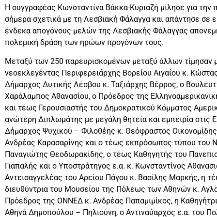
Η συγγραφέας Κωνσταντίνα Βάκκα-Κυριαζή μίλησε για την 
σήμερα σχετικά με τη Λεσβιακή Φάλαγγα και απάντησε σε 
ένδεκα απογόνους μελών της Λεσβιακής Φάλαγγας απονεμήθ
πολεμική δράση των ηρώων προγόνων τους.
Μεταξύ των 250 παρευρισκομένων μεταξύ άλλων τίμησαν μ
νεοεκλεγέντας Περιφερειάρχης Βορείου Αιγαίου κ. Κώστα
Δήμαρχος Δυτικής Λέσβου κ. Ταξιάρχης Βέρρος, ο Βουλευτ
Χαράλαμπος Αθανασίου, ο Πρόεδρος της Ελληνοαμερικανικής
και τέως Γερουσιαστής του Δημοκρατικού Κόμματος Αμερική
ανώτερη Διπλωμάτης με μεγάλη θητεία και εμπειρία στις 
Δήμαρχος Ψυχικού – Φιλοθέης κ. Θεόφραστος Οικονομίδης,
Ανδρέας Καρασαρίνης και ο τέως εκπρόσωπος τύπου του ΝΑ
Παναγιώτης Θεοδωρακίδης, ο τέως Καθηγητής του Πανεπισ
Γιαπαλής και ο Υποστράτηγος ε.α. κ. Κωνσταντίνος Αθανα
Αντεισαγγελέας του Αρείου Πάγου κ. Βασίλης Μαρκής, η 
διευθύντρια του Μουσείου της Πόλεως των Αθηνών κ. Αγλα
Πρόεδρος της ΟΝΝΕΔ κ. Ανδρέας Παπαμιμίκος, η Καθηγήτρι
Αθηνά Δημοπούλου – Πηλιούνη, ο Αντιναύαρχος ε.α. του Π