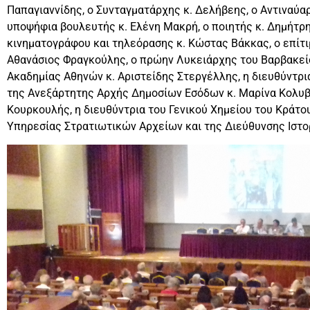
Παπαγιαννίδης, ο Συνταγματάρχης κ. Δελήβεης, ο Αντιναύαρχ
υποψήφια βουλευτής κ. Ελένη Μακρή, ο ποιητής κ. Δημήτρ
κινηματογράφου και τηλεόρασης κ. Κώστας Βάκκας, ο επίτ
Αθανάσιος Φραγκούλης, ο πρώην Λυκειάρχης του Βαρβακείο
Ακαδημίας Αθηνών κ. Αριστείδης Στεργέλλης, η διευθύντρ
της Ανεξάρτητης Αρχής Δημοσίων Εσόδων κ. Μαρίνα Κολυβ
Κουρκουλής, η διευθύντρια του Γενικού Χημείου του Κράτο
Υπηρεσίας Στρατιωτικών Αρχείων και της Διεύθυνσης Ιστο