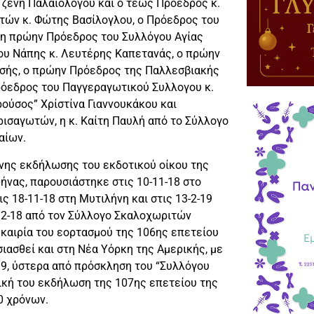
Τζένη Παλαιολόγου και ο τέως Πρόεδρος κ.
τών κ. Φώτης Βασίλογλου, ο Πρόεδρος του
 η πρώην Πρόεδρος του Συλλόγου Αγίας
ου Νάπης κ. Λευτέρης Καπετανάς, ο πρώην
σής, ο πρώην Πρόεδρος της Παλλεσβιακής
όεδρος του Παγγεραγωτικού Συλλογου κ.
ούσος” Χρίστίνα Γιαννουκάκου και
ρισαγωτών, η κ. Καίτη Παυλή από το Σύλλογο
αίων.
νης εκδήλωσης του εκδοτικού οίκου της
ήνας, παρουσιάστηκε στις 10-11-18 στο
ς 18-11-18 στη Μυτιλήνη και στις 13-2-19
-12-18 από τον Σύλλογο Σκαλοχωριτών
υκαιρία του εορτασμού της 106ης επετείου
ασθεί και στη Νέα Υόρκη της Αμερικής, με
019, ύστερα από πρόσκληση του “Συλλόγου
τική του εκδήλωση της 107ης επετείου της
0 χρόνων.