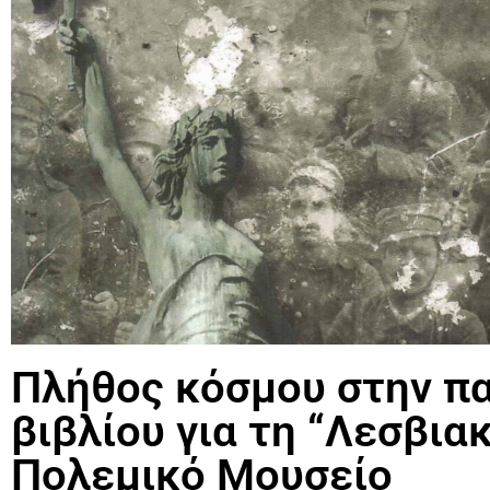
Πλήθος κόσμου στην π
βιβλίου για τη “Λεσβια
Πολεμικό Μουσείο