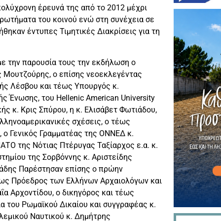
πολύχρονη έρευνά της από το 2012 μέχρι
ερωτήματα του κοινού ενώ στη συνέχεια σε
ηκαν έντυπες Τιμητικές Διακρίσεις για τη
ε την παρουσία τους την εκδήλωση ο
ς Μουτζούρης, ο επίσης νεοεκλεγέντας
ής Λέσβου και τέως Υπουργός κ.
 Ένωσης, του Hellenic American University
ς κ. Κρις Σπύρου, η κ. Ελισάβετ Φωτιάδου,
Ελληνοαμερικανικές σχέσεις, o τέως
 ο Γενικός Γραμματέας της ΟΝΝΕΔ κ.
ΤΟ της Νότιας Πτέρυγας Ταξίαρχος ε.α. κ.
τημίου της Σορβόννης κ. Αριστείδης
σιάδης Παρέστησαν επίσης ο πρώην
τέως Πρόεδρος των Ελλήνων Αρχαιολόγων και
ΐα Αρχοντίδου, ο δικηγόρος και τέως
α του Ρωμαϊκού Δικαίου και συγγραφέας κ.
ολεμικού Ναυτικού κ. Δημήτρης