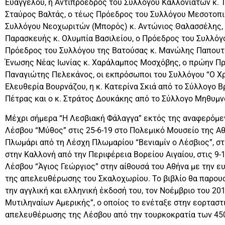
Ευαγγέλου, η Αντιπρόεδρος του Συλλόγου Καλλονιατών κ. 
Σταύρος Βαλτάς, ο τέως Πρόεδρος του Συλλόγου Μεσοτοπι
Συλλόγου Νεοχωριτών (Μπορός) κ. Αντώνιος Θαλασσέλης,
Παρασκευής κ. Ολυμπία Βασιλείου, ο Πρόεδρος του Συλλόγ
Πρόεδρος του Συλλόγου της Βατούσας κ. Μανώλης Παπουτ
Ένωσης Νέας Ιωνίας κ. Χαράλαμπος Μοσχόβης, ο πρώην Πρ
Παναγιώτης Πελεκάνος, οι εκπρόσωποι του Συλλόγου “Ο Χρ
Ελευθερία Βουρνάζου, η κ. Κατερίνα Σκιά από το Σύλλογο Β
Πέτρας και ο κ. Στράτος Δουκάκης από το Σύλλογο Μηθυμν
Μέχρι σήμερα “Η Λεσβιακή Φάλαγγα” εκτός της αναφερόμε
Λέσβου “Μύθος” στις 25-6-19 στο Πολεμικό Μουσείο της Αθ
Πλωμάρι από τη Λέσχη Πλωμαρίου “Βενιαμίν ο Λέσβιος”, στι
στην Καλλονή από την Περιφέρεια Βορείου Αιγαίου, στις 9
Λέσβου “Άγιος Γεώργιος” στην αίθουσά του Αθήνα με την ε
της απελευθέρωσης του Σκαλοχωρίου. Το βιβλίο θα παρουσι
την αγγλική και ελληνική έκδοσή του, τον Νοέμβριο του 2
Μυτιληναίων Αμερικής”, ο οποίος το ενέταξε στην εορτασ
απελευθέρωσης της Λέσβου από την τουρκοκρατία των 45