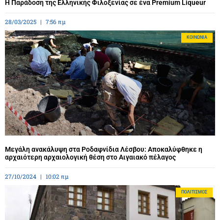
Η Παράδοση της Ελληνικής Φιλοξενίας σε ένα Premium Liqueur
28/03/2025
7:56 πμ
ΚΟΙΝΩΝΊΑ
Μεγάλη ανακάλυψη στα Ροδαφνίδια Λέσβου: Αποκαλύφθηκε η
αρχαιότερη αρχαιολογική θέση στο Αιγαιακό πέλαγος
27/10/2024
10:02 πμ
ΠΟΛΙΤΙΣΜΌΣ