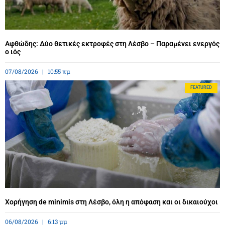
Αφθώδης: Δύο θετικές εκτροφές στη Λέσβο – Παραμένει ενεργός
ο ιός
07/08/2026
10:55 πμ
FEATURED
Χορήγηση de minimis στη Λέσβο, όλη η απόφαση και οι δικαιούχοι
06/08/2026
6:13 μμ