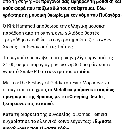
από τη σκηνή: «
Οι πρόγονοί σας εφηύραν τη μουσική και
κάθε φορά που παίζω εδώ τους σκέφτομαι. Εδώ
γράφτηκε η μουσική θεωρία με τον νόμο του Πυθαγόρα
».
Ο Kirk Hammett αποθέωσε την ελληνική μουσική
παράδοση από τη σκηνή, ενώ χιλιάδες θεατές
τραγούδησαν καθώς το συγκρότημα έπαιζε το «Δεν
Χωράς Πουθενά» από τις Τρύπες.
Το συγκρότημα ανέβηκε στη σκηνή λίγο πριν από τις
21:00, σε μία παραγωγή με σκηνή 360 μοιρών και το
γνωστό Snake Pit στο κέντρο του σταδίου.
Με το «The Ecstasy of Gold» του Ένιο Μορικόνε να
ακούγεται στα ηχεία,
οι Metallica μπήκαν στο κυρίως
πρόγραμμα της βραδιάς με το «Creeping Death»,
ξεσηκώνοντας το κοινό.
Κατά τη διάρκεια της συναυλίας, ο James Hetfield
ευχαρίστησε το ελληνικό κοινό λέγοντας: «
Είμαστε
ευγνώμονες που είμαστε εδώ».