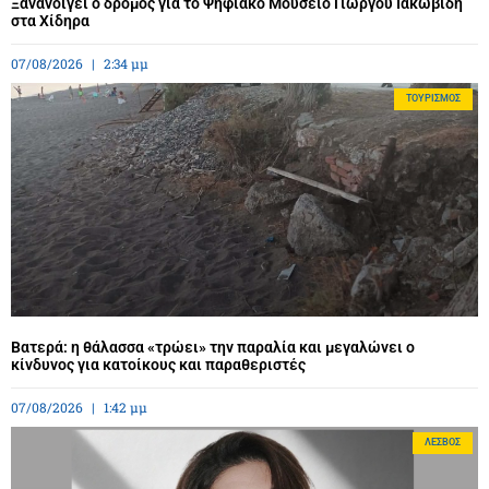
Ξανανοίγει ο δρόμος για το Ψηφιακό Μουσείο Γιώργου Ιακωβίδη
στα Χίδηρα
07/08/2026
2:34 μμ
ΤΟΥΡΙΣΜΌΣ
Βατερά: η θάλασσα «τρώει» την παραλία και μεγαλώνει ο
κίνδυνος για κατοίκους και παραθεριστές
07/08/2026
1:42 μμ
ΛΈΣΒΟΣ