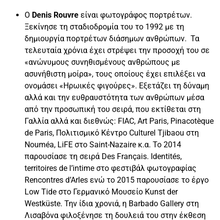
Ο
Denis Rouvre
είναι φωτογράφος πορτρέτων.
Ξεκίνησε τη σταδιοδρομία του το 1992 με τη
δημιουργία πορτρέτων διάσημων ανθρώπων. Τα
τελευταία χρόνια έχει στρέψει την προσοχή του σε
«ανώνυμους συνηθισμένους ανθρώπους με
ασυνήθιστη μοίρα», τους οποίους έχει επιλέξει να
ονομάσει «Ηρωικές φιγούρες». Εξετάζει τη δύναμη
αλλά και την ευθραυστότητα των ανθρώπων μέσα
από την προσωπική του σειρά, που εκτίθεται στη
Γαλλία αλλά και διεθνώς: FIAC, Art Paris, Pinacotèque
de Paris, Πολιτισμικό Κέντρο Culturel Tjibaou στη
Nouméa, LiFE στο Saint-Nazaire κ.α. Το 2014
παρουσίασε τη σειρά Des Français. Identités,
territoires de l’intime στο φεστιβάλ φωτογραφίας
Rencontres d’Arles ενώ το 2015 παρουσίασε το έργο
Low Tide στο Γερμανικό Μουσείο Kunst der
Westküste. Την ίδια χρονιά, η Barbado Gallery στη
Λισαβόνα φιλοξένησε τη δουλειά του στην έκθεση