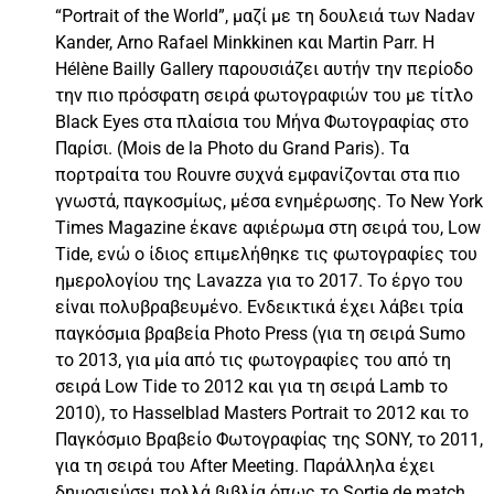
“Portrait of the World”, μαζί με τη δουλειά των Nadav
Kander, Arno Rafael Minkkinen και Martin Parr. Η
Hélène Bailly Gallery παρουσιάζει αυτήν την περίοδο
την πιο πρόσφατη σειρά φωτογραφιών του με τίτλο
Black Eyes στα πλαίσια του Μήνα Φωτογραφίας στο
Παρίσι. (Mois de la Photo du Grand Paris). Τα
πορτραίτα του Rouvre συχνά εμφανίζονται στα πιο
γνωστά, παγκοσμίως, μέσα ενημέρωσης. Το New York
Times Magazine έκανε αφιέρωμα στη σειρά του, Low
Tide, ενώ ο ίδιος επιμελήθηκε τις φωτογραφίες του
ημερολογίου της Lavazza για το 2017. Το έργο του
είναι πολυβραβευμένο. Ενδεικτικά έχει λάβει τρία
παγκόσμια βραβεία Photo Press (για τη σειρά Sumo
το 2013, για μία από τις φωτογραφίες του από τη
σειρά Low Tide το 2012 και για τη σειρά Lamb το
2010), το Hasselblad Masters Portrait το 2012 και το
Παγκόσμιο Βραβείο Φωτογραφίας της SONY, το 2011,
για τη σειρά του After Meeting. Παράλληλα έχει
δημοσιεύσει πολλά βιβλία όπως το Sortie de match