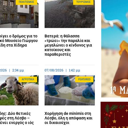
ΠΟΛΙΤΙΣΜΌΣ
ΤΟΥΡΙΣΜΌΣ
ίγει ο δρόμος για το
Βατερά: η θάλασσα
κό Μουσείο Γιώργου
«τρώει» την παραλία και
ίδη στα Χίδηρα
μεγαλώνει ο κίνδυνος για
κατοίκους και
παραθεριστές
2026
2:34 μμ
07/08/2026
1:42 μμ
ΑΓΡΟΤΙΚΆ
FEATURED
ης: Δύο θετικές
Χορήγηση de minimis στη
φές στη Λέσβο –
Λέσβο, όλη η απόφαση και
νει ενεργός ο ιός
οι δικαιούχοι