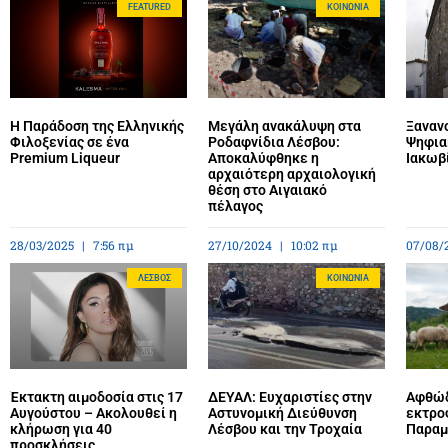
FEATURED
ΚΟΙΝΩΝΊΑ
Η Παράδοση της Ελληνικής
Μεγάλη ανακάλυψη στα
Ξανανο
Φιλοξενίας σε ένα
Ροδαφνίδια Λέσβου:
Ψηφια
Premium Liqueur
Αποκαλύφθηκε η
Ιακωβ
αρχαιότερη αρχαιολογική
θέση στο Αιγαιακό
πέλαγος
28/03/2025
7:56 πμ
27/10/2024
10:02 πμ
07/08/
ΛΈΣΒΟΣ
ΚΟΙΝΩΝΊΑ
Έκτακτη αιμοδοσία στις 17
ΔΕΥΑΛ: Ευχαριστίες στην
Αφθώδ
Αυγούστου – Ακολουθεί η
Αστυνομική Διεύθυνση
εκτρο
κλήρωση για 40
Λέσβου και την Τροχαία
Παραμέ
προσκλήσεις