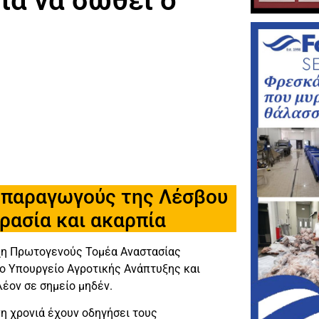
ια να σωθεί ο
οπαραγωγούς της Λέσβου
ρασία και ακαρπία
ρχη Πρωτογενούς Τομέα Αναστασίας
ο Υπουργείο Αγροτικής Ανάπτυξης και
έον σε σημείο μηδέν.
νη χρονιά έχουν οδηγήσει τους