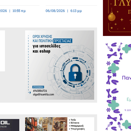
2026
10:55 πμ
06/08/2026
6:13 μμ