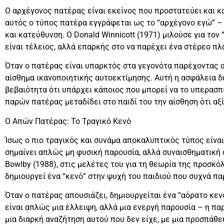
Ο αρχέγονος πατέρας είναι εκείνος που προστατεύει και κα
αυτός ο τύπος πατέρα εγγράφεται ως το “αρχέγονο εγώ” 
και κατεύθυνση. Ο Donald Winnicott (1971) μιλούσε για τον
είναι τέλειος, αλλά επαρκής στο να παρέχει ένα στέρεο πλ
Όταν ο πατέρας είναι υπαρκτός στα γεγονότα παρέχοντας α
αίσθημα ικανοποιητικής αυτοεκτίμησης. Αυτή η ασφάλεια δ
βεβαιότητα ότι υπάρχει κάποιος που μπορεί να το υπερασπι
παρών πατέρας μεταδίδει στο παιδί του την αίσθηση ότι αξί
Ο Απών Πατέρας: Το Τραγικό Κενό
Ίσως ο πιο τραγικός και συνάμα αποκαλυπτικός τύπος είνα
σημαίνει απλώς μη φυσική παρουσία, αλλά συναισθηματική 
Bowlby (1988), στις μελέτες του για τη θεωρία της προσκό
δημιουργεί ένα “κενό” στην ψυχή του παιδιού που συχνά π
Όταν ο πατέρας απουσιάζει, δημιουργείται ένα “αόρατο κεν
είναι απλώς μια έλλειψη, αλλά μια ενεργή παρουσία – η πα
μια διαρκή αναζήτηση αυτού που δεν είχε, με μια προσπάθε