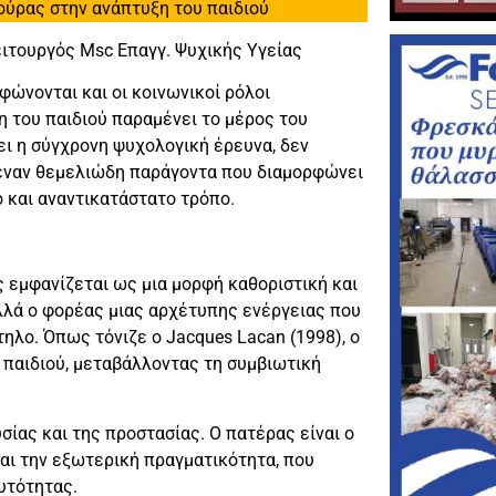
ούρας στην ανάπτυξη του παιδιού
ιτουργός Msc Επαγγ. Ψυχικής Υγείας
ρφώνονται και
οι κοινωνικοί ρόλοι
η του παιδιού παραμένει το μέρος του
ει η σύγχρονη ψυχολογική έρευνα, δεν
 έναν θεμελιώδη παράγοντα που διαμορφώνει
 και αναντικατάστατο τρόπο.
 εμφανίζεται ως μια μορφή καθοριστική και
λλά ο φορέας μιας αρχέτυπης ενέργειας που
ηλο. Όπως τόνιζε ο Jacques Lacan (1998), ο
υ παιδιού, μεταβάλλοντας τη συμβιωτική
σίας και της προστασίας. Ο πατέρας είναι ο
αι την εξωτερική πραγματικότητα, που
υτότητας.