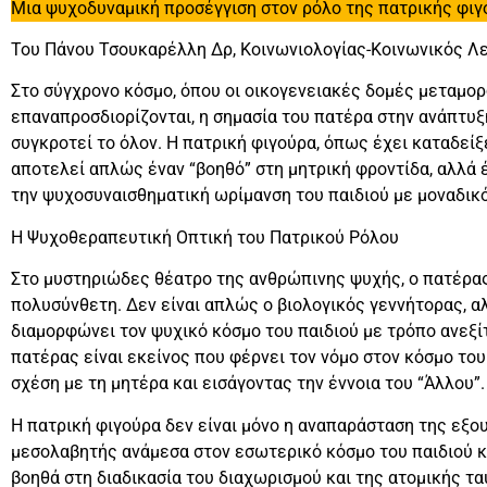
Μια ψυχοδυναμική προσέγγιση στον ρόλο της πατρικής φιγ
Του Πάνου Τσουκαρέλλη Δρ, Κοινωνιολογίας-Κοινωνικός Λε
Στο σύγχρονο κόσμο, όπου οι οικογενειακές δομές μεταμο
επαναπροσδιορίζονται, η σημασία του πατέρα στην ανάπτυξ
συγκροτεί το όλον. Η πατρική φιγούρα, όπως έχει καταδείξ
αποτελεί απλώς έναν “βοηθό” στη μητρική φροντίδα, αλλά
την ψυχοσυναισθηματική ωρίμανση του παιδιού με μοναδικό
Η Ψυχοθεραπευτική Οπτική του Πατρικού Ρόλου
Στο μυστηριώδες θέατρο της ανθρώπινης ψυχής, ο πατέρας
πολυσύνθετη. Δεν είναι απλώς ο βιολογικός γεννήτορας, α
διαμορφώνει τον ψυχικό κόσμο του παιδιού με τρόπο ανεξίτ
πατέρας είναι εκείνος που φέρνει τον νόμο στον κόσμο το
σχέση με τη μητέρα και εισάγοντας την έννοια του “Άλλου”.
Η πατρική φιγούρα δεν είναι μόνο η αναπαράσταση της εξου
μεσολαβητής ανάμεσα στον εσωτερικό κόσμο του παιδιού κ
βοηθά στη διαδικασία του διαχωρισμού και της ατομικής τα