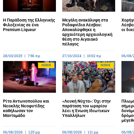
Η Παράδοση της Ελληνικής
Μεγάλη ανακάλυψη στα
Χορήγ
Φιλοξενίας σε ένα
Ροδαφνίδια Λέσβου:
Λέσβο,
Premium Liqueur
Αποκαλύφθηκε η
οι δικ
αρχαιότερη αρχαιολογική
θέση στο Αιγαιακό
πέλαγος
28/03/2025
7:56 πμ
27/10/2024
10:02 πμ
06/08/
ΛΈΣΒΟΣ
ΛΈΣΒΟΣ
Ρίτα Αντωνοπούλου και
«Λευκή Νύχτα»: Όχι στην
Πλωμά
Νεοκλής Νεοφυτίδης
παράταση του ωραρίου
σήμερ
καθήλωσαν τον
λέει η Ένωση Ιδιωτικών
δυνάμε
Μανταμάδο
Υπαλλήλων
δρόμο
μέγεθ
06/08/2026
1:25 μμ
06/08/2026
1:11 μμ
06/08/