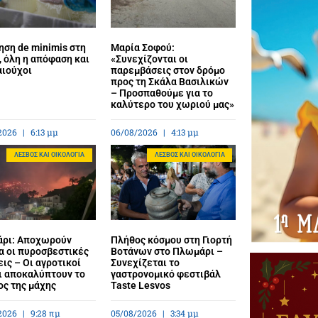
ηση de minimis στη
Μαρία Σοφού:
 όλη η απόφαση και
«Συνεχίζονται οι
αιούχοι
παρεμβάσεις στον δρόμο
προς τη Σκάλα Βασιλικών
– Προσπαθούμε για το
καλύτερο του χωριού μας»
2026
6:13 μμ
06/08/2026
4:13 μμ
ΛΈΣΒΟΣ ΚΑΙ ΟΙΚΟΛΟΓΊΑ
ΛΈΣΒΟΣ ΚΑΙ ΟΙΚΟΛΟΓΊΑ
ρι: Αποχωρούν
Πλήθος κόσμου στη Γιορτή
α οι πυροσβεστικές
Βοτάνων στο Πλωμάρι –
ις – Οι αγροτικοί
Συνεχίζεται το
ι αποκαλύπτουν το
γαστρονομικό φεστιβάλ
ος της μάχης
Taste Lesvos
2026
9:28 πμ
05/08/2026
3:34 μμ