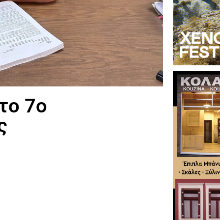
 το 7ο
ς