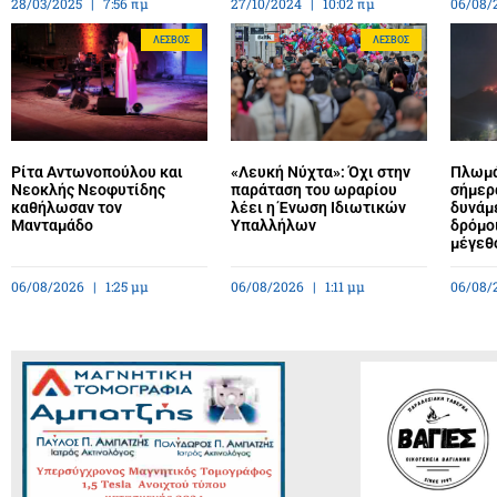
28/03/2025
7:56 πμ
27/10/2024
10:02 πμ
06/08/
ΛΈΣΒΟΣ
ΛΈΣΒΟΣ
Ρίτα Αντωνοπούλου και
«Λευκή Νύχτα»: Όχι στην
Πλωμά
Νεοκλής Νεοφυτίδης
παράταση του ωραρίου
σήμερ
καθήλωσαν τον
λέει η Ένωση Ιδιωτικών
δυνάμε
Μανταμάδο
Υπαλλήλων
δρόμο
μέγεθ
06/08/2026
1:25 μμ
06/08/2026
1:11 μμ
06/08/