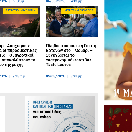
2026
6:13 μμ
06/08/2026
4:13 μμ
ΛΈΣΒΟΣ ΚΑΙ ΟΙΚΟΛΟΓΊΑ
ΛΈΣΒΟΣ ΚΑΙ ΟΙΚΟΛΟΓΊΑ
ρι: Αποχωρούν
Πλήθος κόσμου στη Γιορτή
α οι πυροσβεστικές
Βοτάνων στο Πλωμάρι –
ις – Οι αγροτικοί
Συνεχίζεται το
ι αποκαλύπτουν το
γαστρονομικό φεστιβάλ
ος της μάχης
Taste Lesvos
2026
9:28 πμ
05/08/2026
3:34 μμ