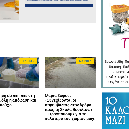
FEATURED
ΚΟΙΝΩΝΊΑ
ηση de minimis στη
Μαρία Σοφού:
 όλη η απόφαση και
«Συνεχίζονται οι
αιούχοι
παρεμβάσεις στον δρόμο
προς τη Σκάλα Βασιλικών
– Προσπαθούμε για το
καλύτερο του χωριού μας»