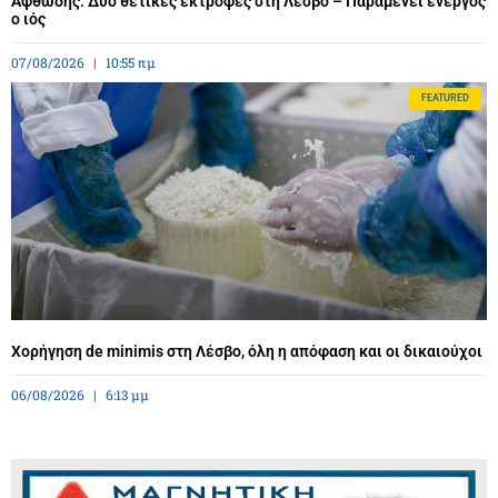
Αφθώδης: Δύο θετικές εκτροφές στη Λέσβο – Παραμένει ενεργός
ο ιός
07/08/2026
10:55 πμ
FEATURED
Χορήγηση de minimis στη Λέσβο, όλη η απόφαση και οι δικαιούχοι
06/08/2026
6:13 μμ