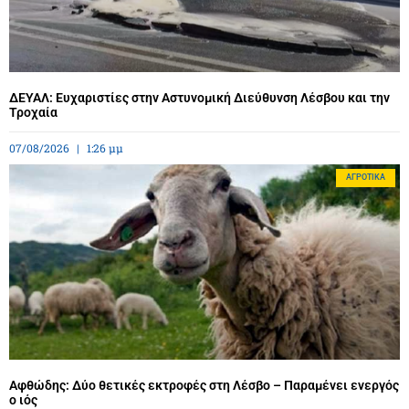
ΔΕΥΑΛ: Ευχαριστίες στην Αστυνομική Διεύθυνση Λέσβου και την
Τροχαία
07/08/2026
1:26 μμ
ΑΓΡΟΤΙΚΆ
Αφθώδης: Δύο θετικές εκτροφές στη Λέσβο – Παραμένει ενεργός
ο ιός